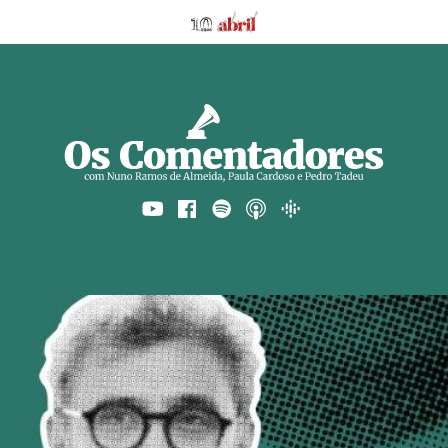
AbrilAbril