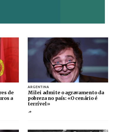
ARGENTINA
res de
Milei admite o agravamento da
uros a
pobreza no país: «O cenário é
terrível»