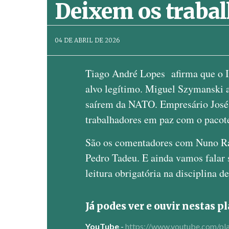
Deixem os traba
AbrilAbril
04 DE ABRIL DE 2026
Tiago André Lopes afirma que o I
alvo legítimo. Miguel Szymanski 
saírem da NATO. Empresário José 
trabalhadores em paz com o pacote
São os comentadores com Nuno Ra
Pedro Tadeu. E ainda vamos falar 
leitura obrigatória na disciplina d
Já podes ver e ouvir nestas 
YouTube
-
https://www.youtube.com/pla