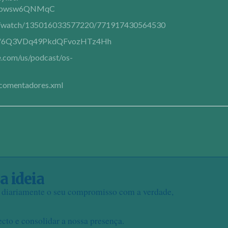
Cpwsw6QNMqC
m/watch/135016033577220/771917430564530
show/6Q3VDq49PkdQFvozHTz4Hh
e.com/us/podcast/os-
s_comentadores.xml
a ideia
e diariamente o seu compromisso com a verdade,
ecto e consolidar a nossa presença.