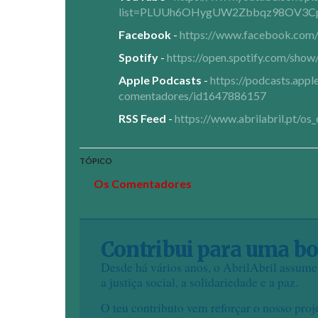
list=PLUUh6OHygUW2Zbbqz98OV3
Facebook
-
https://www.facebook.co
Spotify
-
https://open.spotify.com/
Apple Podcasts
-
https://podcasts.appl
comentadores/id1647886157
RSS Feed
-
https://www.abrilabril.pt/o
TÓPICO
Os Comentadores
Contribui para uma bo
Desde há vários anos, o AbrilAbril assum
a justiça social, a solidariedade e a paz.
O teu contributo vem reforçar o nosso proj