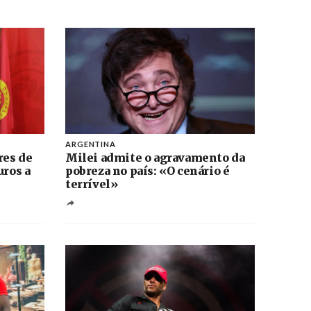
ARGENTINA
res de
Milei admite o agravamento da
uros a
pobreza no país: «O cenário é
terrível»