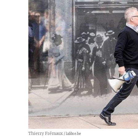
Thierry Frémaux
Créditos
/ lalibre.be