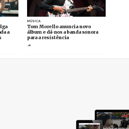
MÚSICA
lga
Tom Morello anuncia novo
ada a
álbum e dá-nos a banda sonora
s
para a resistência