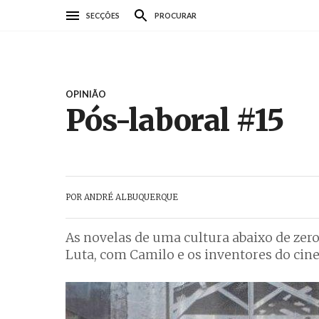
Passar
SECÇÕES
PROCURAR
para
o
conteúdo
principal
OPINIÃO
Pós-laboral #15
POR
ANDRÉ ALBUQUERQUE
As novelas de uma cultura abaixo de ze
Luta, com Camilo e os inventores do ci