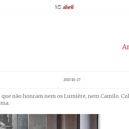
AbrilAbril
A
2017-10-27
ro que não honram nem os Lumière, nem Camilo. Cu
nema.