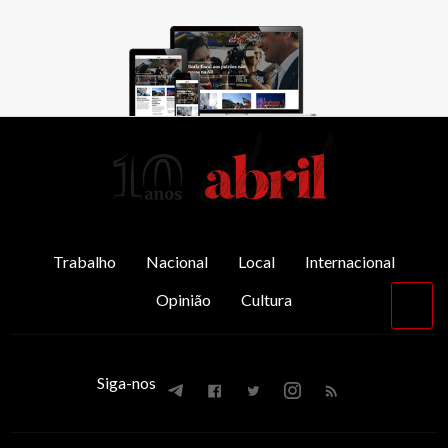
AbrilAbril
Trabalho
Nacional
Local
Internacional
Opinião
Cultura
Vol
par
o
top
Siga-nos