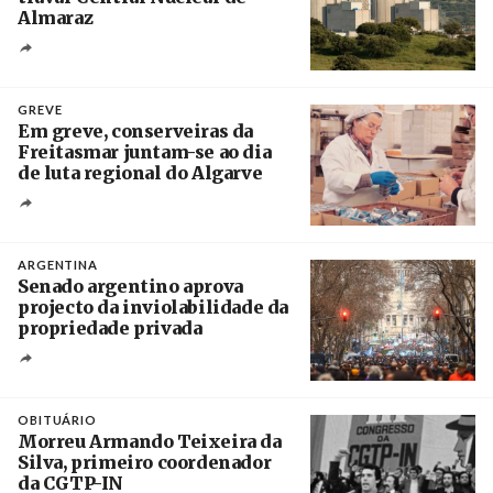
Almaraz
Crédito
GREVE
Em greve, conserveiras da
Freitasmar juntam-se ao dia
de luta regional do Algarve
Crédito
ARGENTINA
Senado argentino aprova
projecto da inviolabilidade da
propriedade privada
Créditos
Leandro Teysseire / Página 12
OBITUÁRIO
Morreu Armando Teixeira da
Silva, primeiro coordenador
da CGTP-IN