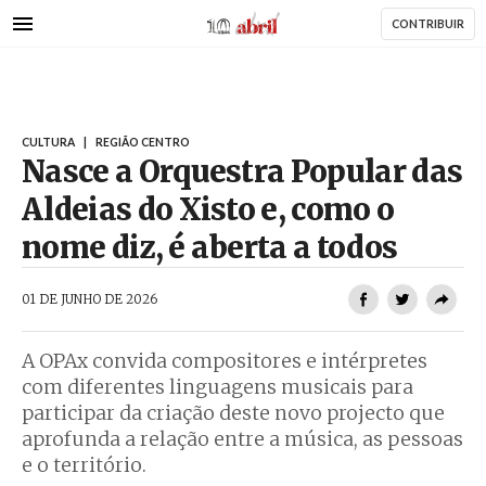
AbrilAbril
Passar
CONTRIBUIR
para
o
conteúdo
principal
CULTURA
|
REGIÃO CENTRO
Nasce a Orquestra Popular das
Aldeias do Xisto e, como o
nome diz, é aberta a todos
AbrilAbril
01 DE JUNHO DE 2026
A OPAx convida compositores e intérpretes
com diferentes linguagens musicais para
participar da criação deste novo projecto que
aprofunda a relação entre a música, as pessoas
e o território.