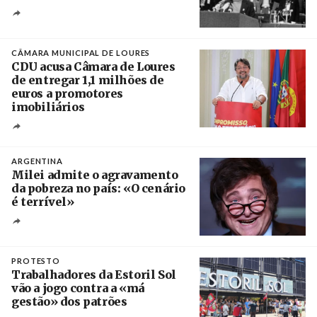
Créditos
/ CGTP-IN
CÂMARA MUNICIPAL DE LOURES
CDU acusa Câmara de Loures
de entregar 1,1 milhões de
euros a promotores
imobiliários
Créditos
Ricardo Leão
ARGENTINA
Milei admite o agravamento
da pobreza no país: «O cenário
é terrível»
Crédito
PROTESTO
Trabalhadores da Estoril Sol
vão a jogo contra a «má
gestão» dos patrões