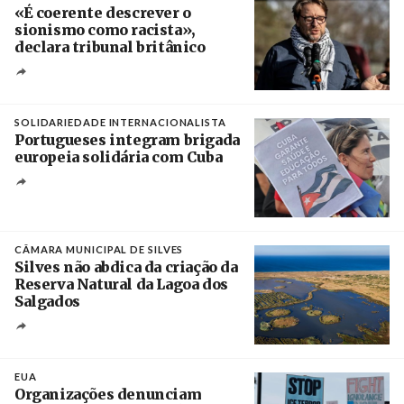
«É coerente descrever o
sionismo como racista»,
declara tribunal britânico
Créditos
Rob Browne / The Cradle
SOLIDARIEDADE INTERNACIONALISTA
Portugueses integram brigada
europeia solidária com Cuba
Créditos
Manuel de Almeida / Agência Lusa
CÂMARA MUNICIPAL DE SILVES
Silves não abdica da criação da
Reserva Natural da Lagoa dos
Salgados
Créditos
/ Câmara Municipal de Silves
EUA
Organizações denunciam