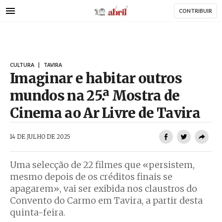
AbrilAbril
Passar
CONTRIBUIR
para
o
conteúdo
principal
CULTURA
|
TAVIRA
Imaginar e habitar outros
mundos na 25.ª Mostra de
Cinema ao Ar Livre de Tavira
AbrilAbril
14 DE JULHO DE 2025
Uma selecção de 22 filmes que «persistem,
mesmo depois de os créditos finais se
apagarem», vai ser exibida nos claustros do
Convento do Carmo em Tavira, a partir desta
quinta-feira.