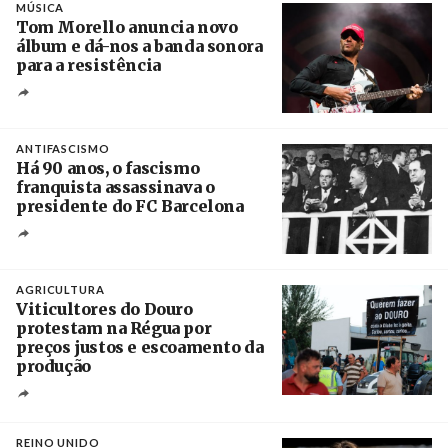
MÚSICA
Tom Morello anuncia novo
álbum e dá-nos a banda sonora
para a resistência
Crédito
ANTIFASCISMO
Há 90 anos, o fascismo
franquista assassinava o
presidente do FC Barcelona
Crédito
AGRICULTURA
Viticultores do Douro
protestam na Régua por
preços justos e escoamento da
produção
Créditos
Pedro Sarmento Costa / Agência Lusa
REINO UNIDO