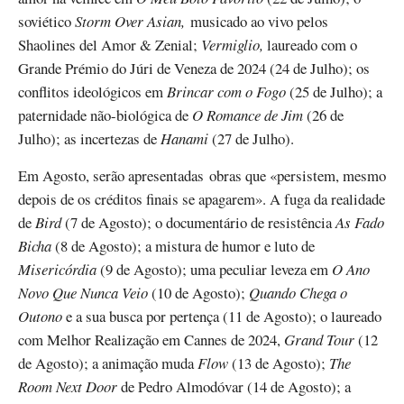
soviético
Storm Over Asian,
musicado ao vivo pelos
Shaolines del Amor & Zenial;
Vermiglio,
laureado com o
Grande Prémio do Júri de Veneza de 2024 (24 de Julho); os
conflitos ideológicos em
Brincar com o Fogo
(25 de Julho); a
paternidade não-biológica de
O Romance de Jim
(26 de
Julho); as incertezas de
Hanami
(27 de Julho).
Em Agosto, serão apresentadas obras que «persistem, mesmo
depois de os créditos finais se apagarem». A fuga da realidade
de
Bird
(7 de Agosto); o documentário de resistência
As Fado
Bicha
(8 de Agosto); a mistura de humor e luto de
Misericórdia
(9 de Agosto); uma peculiar leveza em
O Ano
Novo Que Nunca Veio
(10 de Agosto);
Quando Chega o
Outono
e a sua busca por pertença (11 de Agosto); o laureado
com Melhor Realização em Cannes de 2024,
Grand Tour
(12
de Agosto); a animação muda
Flow
(13 de Agosto);
The
Room Next Door
de Pedro Almodóvar (14 de Agosto); a