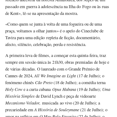
passado em guerra à adolescência na Ilha do Fogo ou às ruas
de Kent», lê-se na apresentação da mostra.
«Como quem se junta à volta de uma fogueira ou de uma
praça, voltamos a olhar juntos» é o apelo do Cineclube de
Tavira para uma edição repleta de ficção, documentário,
afecto, silêncio, celebração, perda e resistência.
A primeira leva de filmes, a começar esta quinta-feira, traz
sempre em sessão única às 21h30, obras premiadas de hoje e
de várias décadas. O laureado com o Grande Prémio de
Cannes de 2024,
All We Imagine as Light
(17 de Julho); o
fenómeno chinês
Cão Preto
(18 de Julho); a comédia terna
Holy Cow
e a curta cubana
Opus Habana
(19 de Julho);
Uma
História Simples
de David Lynch e peça de videoarte
Mecanismo Velador,
musicada ao vivo (20 de Julho); a
precariedade em
A História de Souleymane
(21 de Julho); o
amor na velhice em
O Meu Bolo Favorito
(22 de Julho); o