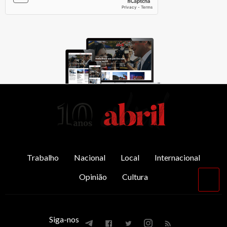
AbrilAbril
Trabalho
Nacional
Local
Internacional
Opinião
Cultura
Vol
par
o
top
Siga-nos