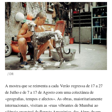
Créditos
/ DR
A mostra que se reinventa a cada Verão regressa de 17 a 27
de Julho e de 7 a 17 de Agosto com uma colectânea de
«geografias, tempos e afectos». As obras, maioritariamente
internacionais, visitam as «ruas vibrantes de Mumbai ao
silêncio ancestral da floresta Amazónica, dos Alpes de um