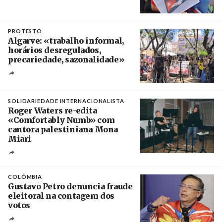
Créditos
Manuel de Almeida / Agência Lusa
PROTESTO
Algarve: «trabalho informal,
horários desregulados,
precariedade, sazonalidade»
Créditos
/ União dos Sindicatos do Algarve
SOLIDARIEDADE INTERNACIONALISTA
Roger Waters re-edita
«Comfortably Numb» com
cantora palestiniana Mona
Miari
Crédito
COLÔMBIA
Gustavo Petro denuncia fraude
eleitoral na contagem dos
votos