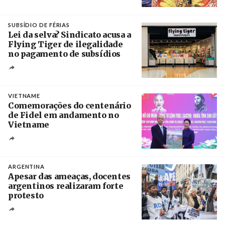
Crédito
SUBSÍDIO DE FÉRIAS
Lei da selva? Sindicato acusa a
Flying Tiger de ilegalidade
no pagamento de subsídios
Créditos
/ UBBO
VIETNAME
Comemorações do centenário
de Fidel em andamento no
Vietname
Créditos
/ baochinhphu.vn
ARGENTINA
Apesar das ameaças, docentes
argentinos realizaram forte
protesto
Créditos
Catriel Gallucci Bordoni / Página 12