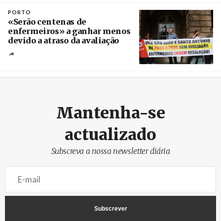
PORTO
«Serão centenas de
enfermeiros» a ganhar menos
devido a atraso da avaliação
Créditos
Estela Silva / Agência Lusa
Mantenha-se
actualizado
Subscreva a nossa newsletter diária