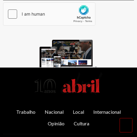
AbrilAbril
Trabalho
Nacional
Local
Internacional
Opinião
Cultura
Vol
par
o