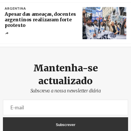
Créditos
/ baochinhphu.vn
ARGENTINA
Apesar das ameaças, docentes
argentinos realizaram forte
protesto
Créditos
Catriel Gallucci Bordoni / Página 12
Mantenha-se
actualizado
Subscreva a nossa newsletter diária