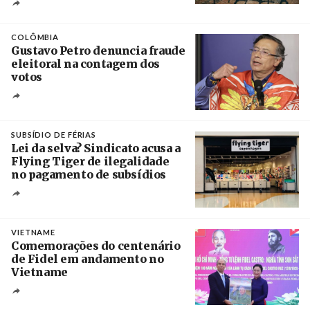
Crédito
COLÔMBIA
Gustavo Petro denuncia fraude
eleitoral na contagem dos
votos
Crédito
SUBSÍDIO DE FÉRIAS
Lei da selva? Sindicato acusa a
Flying Tiger de ilegalidade
no pagamento de subsídios
Créditos
/ UBBO
VIETNAME
Comemorações do centenário
de Fidel em andamento no
Vietname