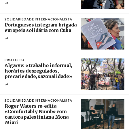
Créditos
Rob Browne / The Cradle
SOLIDARIEDADE INTERNACIONALISTA
Portugueses integram brigada
europeia solidária com Cuba
Créditos
Manuel de Almeida / Agência Lusa
PROTESTO
Algarve: «trabalho informal,
horários desregulados,
precariedade, sazonalidade»
Créditos
/ União dos Sindicatos do Algarve
SOLIDARIEDADE INTERNACIONALISTA
Roger Waters re-edita
«Comfortably Numb» com
cantora palestiniana Mona
Miari