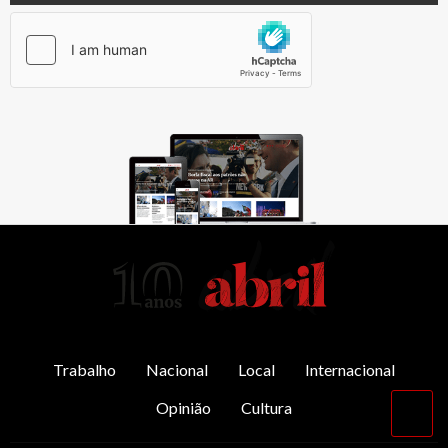
AbrilAbril
Trabalho
Nacional
Local
Internacional
Opinião
Cultura
Vol
par