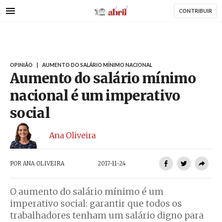
AbrilAbril
Passar
CONTRIBUIR
para
o
conteúdo
principal
OPINIÃO
|
AUMENTO DO SALÁRIO MÍNIMO NACIONAL
Aumento do salário mínimo
nacional é um imperativo
social
Ana Oliveira
POR
ANA OLIVEIRA
2017-11-24
O aumento do salário mínimo é um
imperativo social: garantir que todos os
trabalhadores tenham um salário digno para