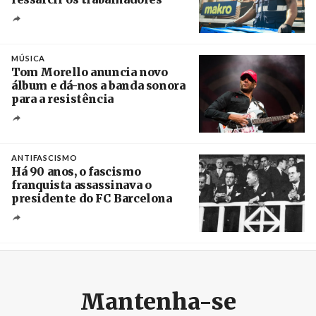
Crédito
MÚSICA
Tom Morello anuncia novo
álbum e dá-nos a banda sonora
para a resistência
Crédito
ANTIFASCISMO
Há 90 anos, o fascismo
franquista assassinava o
presidente do FC Barcelona
Crédito
Mantenha-se