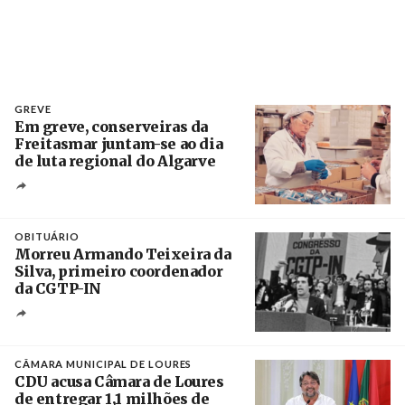
GREVE
Em greve, conserveiras da
Freitasmar juntam-se ao dia
de luta regional do Algarve
Crédito
OBITUÁRIO
Morreu Armando Teixeira da
Silva, primeiro coordenador
da CGTP-IN
Créditos
/ CGTP-IN
CÂMARA MUNICIPAL DE LOURES
CDU acusa Câmara de Loures
de entregar 1,1 milhões de