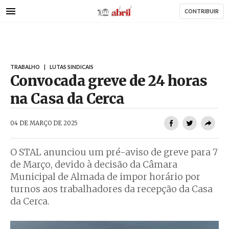
AbrilAbril
Passar
CONTRIBUIR
para
o
conteúdo
principal
TRABALHO
|
LUTAS SINDICAIS
Convocada greve de 24 horas
na Casa da Cerca
AbrilAbril
04 DE MARÇO DE 2025
O STAL anunciou um pré-aviso de greve para 7
de Março, devido à decisão da Câmara
Municipal de Almada de impor horário por
turnos aos trabalhadores da recepção da Casa
da Cerca.