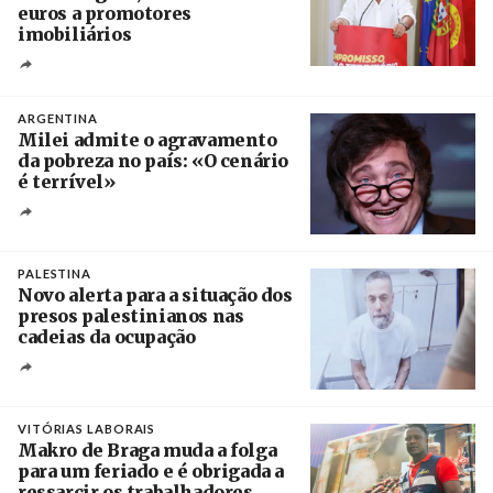
euros a promotores
imobiliários
Créditos
Ricardo Leão
ARGENTINA
Milei admite o agravamento
da pobreza no país: «O cenário
é terrível»
Crédito
PALESTINA
Novo alerta para a situação dos
presos palestinianos nas
cadeias da ocupação
Créditos
/ European Public Health Association
VITÓRIAS LABORAIS
Makro de Braga muda a folga
para um feriado e é obrigada a
ressarcir os trabalhadores