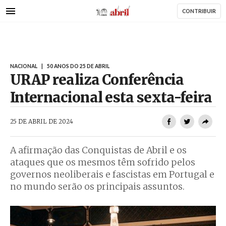
AbrilAbril
Passar
CONTRIBUIR
para
o
conteúdo
principal
NACIONAL
|
50 ANOS DO 25 DE ABRIL
URAP realiza Conferência
Internacional esta sexta-feira
AbrilAbril
25 DE ABRIL DE 2024
A afirmação das Conquistas de Abril e os
ataques que os mesmos têm sofrido pelos
governos neoliberais e fascistas em Portugal e
no mundo serão os principais assuntos.