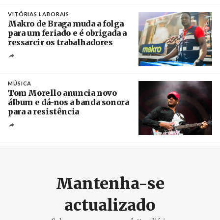
Créditos
/ European Public Health Association
VITÓRIAS LABORAIS
Makro de Braga muda a folga
para um feriado e é obrigada a
ressarcir os trabalhadores
Crédito
MÚSICA
Tom Morello anuncia novo
álbum e dá-nos a banda sonora
para a resistência
Crédito
Mantenha-se
actualizado