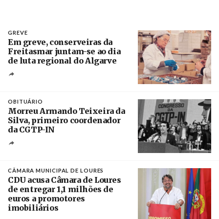
GREVE
Em greve, conserveiras da
Freitasmar juntam-se ao dia
de luta regional do Algarve
Crédito
OBITUÁRIO
Morreu Armando Teixeira da
Silva, primeiro coordenador
da CGTP-IN
Créditos
/ CGTP-IN
CÂMARA MUNICIPAL DE LOURES
CDU acusa Câmara de Loures
de entregar 1,1 milhões de
euros a promotores
imobiliários