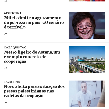
Créditos
Ricardo Leão
ARGENTINA
Milei admite o agravamento
da pobreza no país: «O cenário
é terrível»
Crédito
CAZAQUISTÃO
Metro ligeiro de Astana, um
exemplo concreto de
cooperação
Créditos
/ Xinhua
PALESTINA
Novo alerta para a situação dos
presos palestinianos nas
cadeias da ocupação