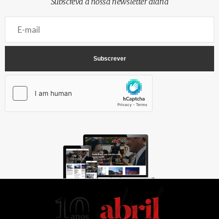
Subscreva a nossa newsletter diária
AbrilAbril