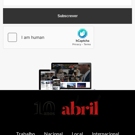
AbrilAbril
Trabalho
Nacional
Local
Internacional