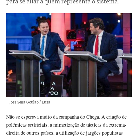
para se aliar a quem representa o sistema.
Créditos
José Sena Goulão / Lusa
Não se esperava muito da campanha do Chega. A criação de
polémicas artificiais, a mimetização de tácticas da extrema-
direita de outros países, a utilização de jargões populistas