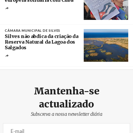
europeia solidária com Cuba
Créditos
Manuel de Almeida / Agência Lusa
CÂMARA MUNICIPAL DE SILVES
Silves não abdica da criação da
Reserva Natural da Lagoa dos
Salgados
Créditos
/ Câmara Municipal de Silves
Mantenha-se
actualizado
Subscreva a nossa newsletter diária