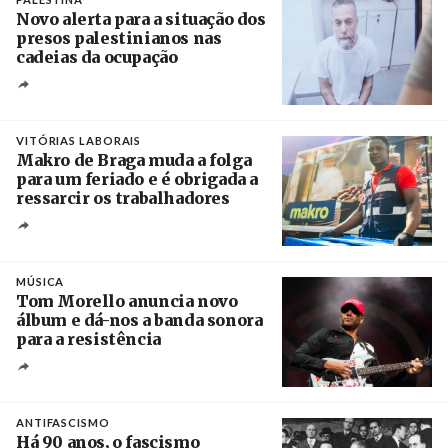
Novo alerta para a situação dos
presos palestinianos nas
cadeias da ocupação
Créditos
/ European Public Health Association
VITÓRIAS LABORAIS
Makro de Braga muda a folga
para um feriado e é obrigada a
ressarcir os trabalhadores
Crédito
MÚSICA
Tom Morello anuncia novo
álbum e dá-nos a banda sonora
para a resistência
Crédito
ANTIFASCISMO
Há 90 anos, o fascismo