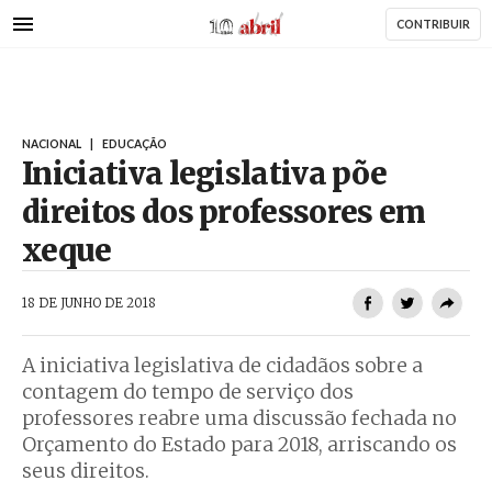
AbrilAbril
Passar
CONTRIBUIR
para
o
conteúdo
principal
NACIONAL
|
EDUCAÇÃO
Iniciativa legislativa põe
direitos dos professores em
xeque
AbrilAbril
18 DE JUNHO DE 2018
A iniciativa legislativa de cidadãos sobre a
contagem do tempo de serviço dos
professores reabre uma discussão fechada no
Orçamento do Estado para 2018, arriscando os
seus direitos.