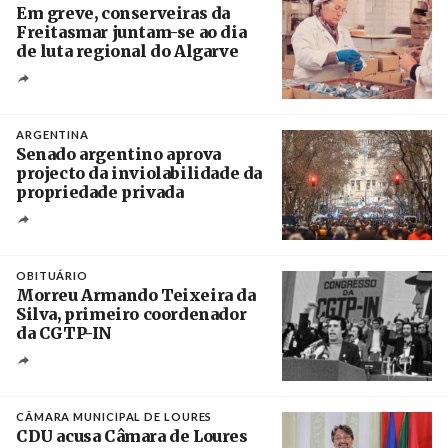
Em greve, conserveiras da
Freitasmar juntam-se ao dia
de luta regional do Algarve
Crédito
ARGENTINA
Senado argentino aprova
projecto da inviolabilidade da
propriedade privada
Créditos
Leandro Teysseire / Página 12
OBITUÁRIO
Morreu Armando Teixeira da
Silva, primeiro coordenador
da CGTP-IN
Créditos
/ CGTP-IN
CÂMARA MUNICIPAL DE LOURES
CDU acusa Câmara de Loures