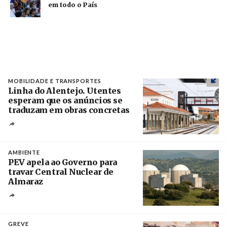
em todo o País
MOBILIDADE E TRANSPORTES
Linha do Alentejo. Utentes
esperam que os anúncios se
traduzam em obras concretas
Créditos
/ IP
AMBIENTE
PEV apela ao Governo para
travar Central Nuclear de
Almaraz
Crédito
GREVE