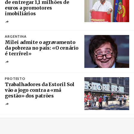
de entregar 1,1 milhões de
euros a promotores
imobiliários
Créditos
Ricardo Leão
ARGENTINA
Milei admite o agravamento
da pobreza no país: «O cenário
é terrível»
Crédito
PROTESTO
Trabalhadores da Estoril Sol
vão a jogo contra a «má
gestão» dos patrões
Créditos
/ SHS