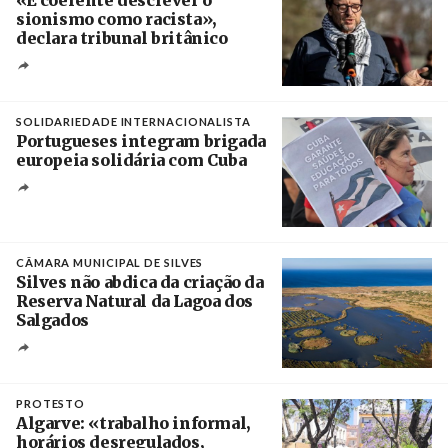
sionismo como racista»,
declara tribunal britânico
Créditos
Rob Browne / The Cradle
SOLIDARIEDADE INTERNACIONALISTA
Portugueses integram brigada
europeia solidária com Cuba
Créditos
Manuel de Almeida / Agência Lusa
CÂMARA MUNICIPAL DE SILVES
Silves não abdica da criação da
Reserva Natural da Lagoa dos
Salgados
Créditos
/ Câmara Municipal de Silves
PROTESTO
Algarve: «trabalho informal,
horários desregulados,