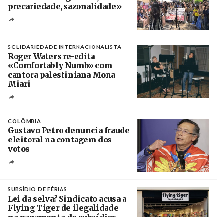
precariedade, sazonalidade»
Créditos
/ União dos Sindicatos do Algarve
SOLIDARIEDADE INTERNACIONALISTA
Roger Waters re-edita
«Comfortably Numb» com
cantora palestiniana Mona
Miari
Crédito
COLÔMBIA
Gustavo Petro denuncia fraude
eleitoral na contagem dos
votos
Crédito
SUBSÍDIO DE FÉRIAS
Lei da selva? Sindicato acusa a
Flying Tiger de ilegalidade
no pagamento de subsídios