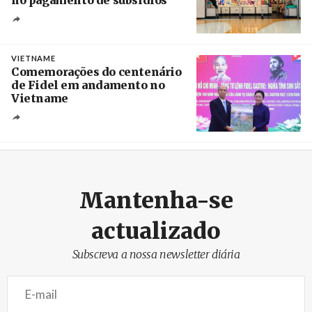
Créditos
/ UBBO
VIETNAME
Comemorações do centenário
de Fidel em andamento no
Vietname
Créditos
/ baochinhphu.vn
Mantenha-se
actualizado
Subscreva a nossa newsletter diária