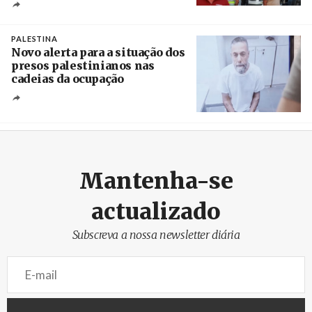
Créditos
Pedro Sarmento Costa / Agência Lusa
PALESTINA
Novo alerta para a situação dos
presos palestinianos nas
cadeias da ocupação
Créditos
/ European Public Health Association
Mantenha-se
actualizado
Subscreva a nossa newsletter diária