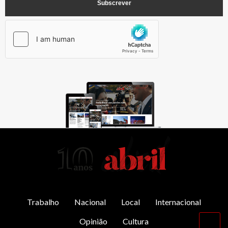
AbrilAbril
Trabalho
Nacional
Local
Internacional
Opinião
Cultura
Vol