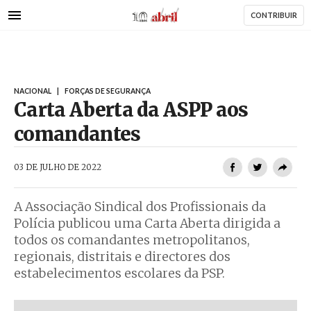
AbrilAbril
Passar
CONTRIBUIR
para
o
conteúdo
principal
NACIONAL
|
FORÇAS DE SEGURANÇA
Carta Aberta da ASPP aos
comandantes
AbrilAbril
03 DE JULHO DE 2022
A Associação Sindical dos Profissionais da
Polícia publicou uma Carta Aberta dirigida a
todos os comandantes metropolitanos,
regionais, distritais e directores dos
estabelecimentos escolares da PSP.