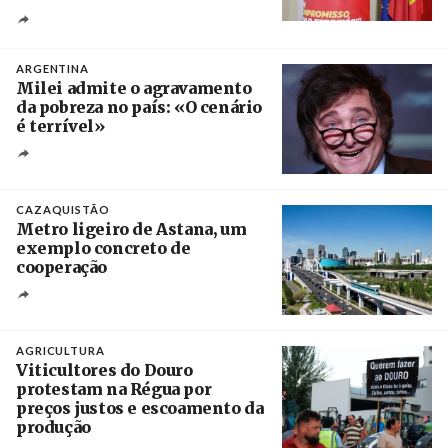
Créditos
Ricardo Leão
ARGENTINA
Milei admite o agravamento
da pobreza no país: «O cenário
é terrível»
Crédito
CAZAQUISTÃO
Metro ligeiro de Astana, um
exemplo concreto de
cooperação
Créditos
/ Xinhua
AGRICULTURA
Viticultores do Douro
protestam na Régua por
preços justos e escoamento da
produção