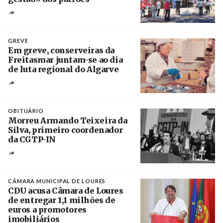
Créditos
/ SHS
GREVE
Em greve, conserveiras da
Freitasmar juntam-se ao dia
de luta regional do Algarve
Crédito
OBITUÁRIO
Morreu Armando Teixeira da
Silva, primeiro coordenador
da CGTP-IN
Créditos
/ CGTP-IN
CÂMARA MUNICIPAL DE LOURES
CDU acusa Câmara de Loures
de entregar 1,1 milhões de
euros a promotores
imobiliários