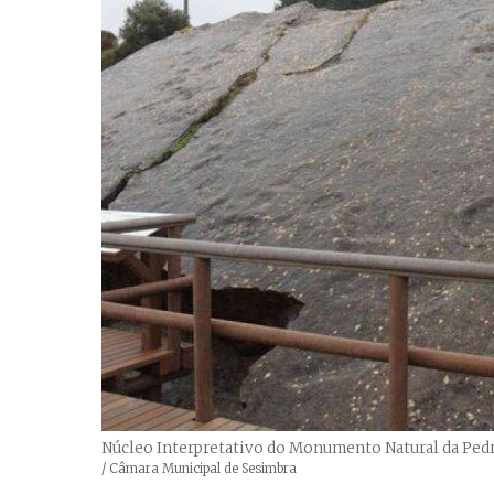
Núcleo Interpretativo do Monumento Natural da Ped
Créditos
/ Câmara Municipal de Sesimbra