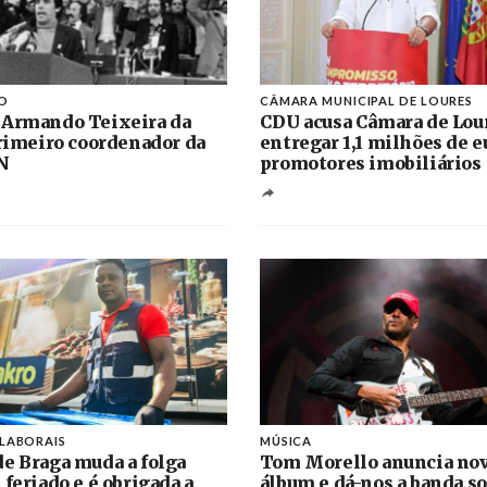
O
CÂMARA MUNICIPAL DE LOURES
 Armando Teixeira da
CDU acusa Câmara de Lou
primeiro coordenador da
entregar 1,1 milhões de e
N
promotores imobiliários
 LABORAIS
MÚSICA
e Braga muda a folga
Tom Morello anuncia no
 feriado e é obrigada a
álbum e dá-nos a banda s