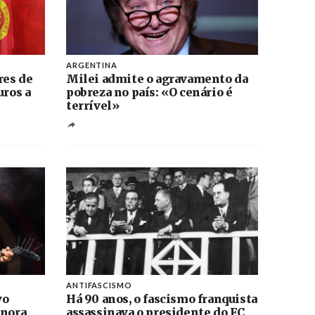
ARGENTINA
res de
Milei admite o agravamento da
uros a
pobreza no país: «O cenário é
terrível»
ANTIFASCISMO
vo
Há 90 anos, o fascismo franquista
onora
assassinava o presidente do FC