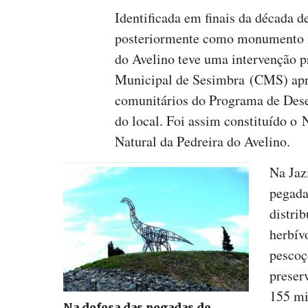
Identificada em finais da década d
posteriormente como monumento na
do Avelino teve uma intervenção 
Municipal de Sesimbra (CMS) apr
comunitários do Programa de Dese
do local. Foi assim constituído o
Natural da Pedreira do Avelino.
Na Jaz
pegada
distrib
herbív
pescoç
preser
155 mi
Na defesa das pegadas de