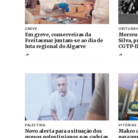
GREVE
OBITUÁRI
Em greve, conserveiras da
Morreu
Freitasmar juntam-se ao dia de
Silva, 
luta regional do Algarve
CGTP-I
PALESTINA
VITÓRIAS
Novo alerta para a situação dos
Makro d
presos palestinianos nas cadeias
para um