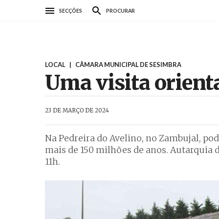
Passar
SECÇÕES
PROCURAR
para
o
conteúdo
principal
LOCAL
|
CÂMARA MUNICIPAL DE SESIMBRA
Uma visita orient
AbrilAbril
23 DE MARÇO DE 2024
Na Pedreira do Avelino, no Zambujal, p
mais de 150 milhões de anos. Autarquia d
11h.