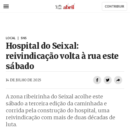
AbrilAbril
Passar
CONTRIBUIR
para
o
conteúdo
principal
LOCAL
|
SNS
Hospital do Seixal:
reivindicação volta à rua este
sábado
AbrilAbril
14 DE JULHO DE 2025
A zona ribeirinha do Seixal acolhe este
sábado a terceira edição da caminhada e
corrida pela construção do hospital, uma
reivindicação com mais de duas décadas de
luta.