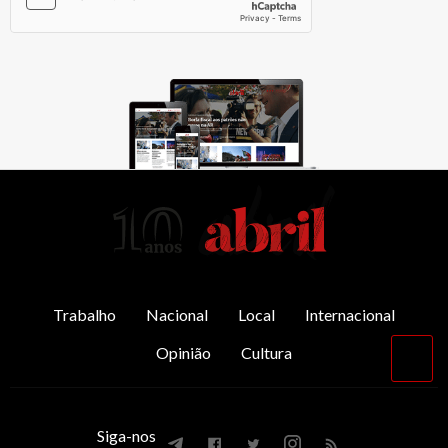
AbrilAbril
Trabalho
Nacional
Local
Internacional
Opinião
Cultura
Vol
par
o
top
Siga-nos