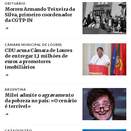
OBITUÁRIO
Morreu Armando Teixeira da
Silva, primeiro coordenador
da CGTP-IN
Créditos
/ CGTP-IN
CÂMARA MUNICIPAL DE LOURES
CDU acusa Câmara de Loures
de entregar 1,1 milhões de
euros a promotores
imobiliários
Créditos
Ricardo Leão
ARGENTINA
Milei admite o agravamento
da pobreza no país: «O cenário
é terrível»
Crédito
CAZAQUISTÃO