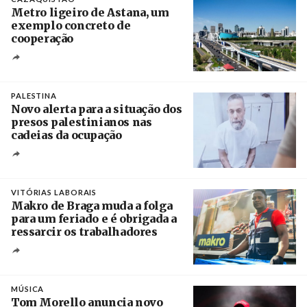
Metro ligeiro de Astana, um
exemplo concreto de
cooperação
Créditos
/ Xinhua
PALESTINA
Novo alerta para a situação dos
presos palestinianos nas
cadeias da ocupação
Créditos
/ European Public Health Association
VITÓRIAS LABORAIS
Makro de Braga muda a folga
para um feriado e é obrigada a
ressarcir os trabalhadores
Crédito
MÚSICA
Tom Morello anuncia novo