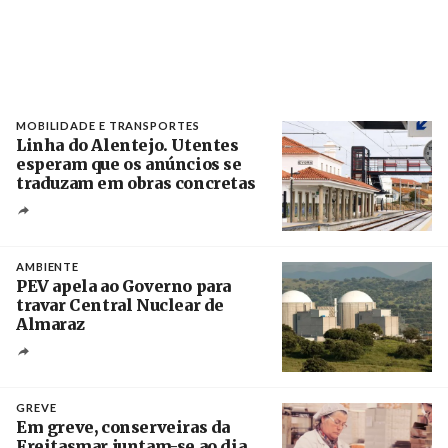
MOBILIDADE E TRANSPORTES
Linha do Alentejo. Utentes
esperam que os anúncios se
traduzam em obras concretas
Créditos
/ IP
AMBIENTE
PEV apela ao Governo para
travar Central Nuclear de
Almaraz
Crédito
GREVE
Em greve, conserveiras da
Freitasmar juntam-se ao dia