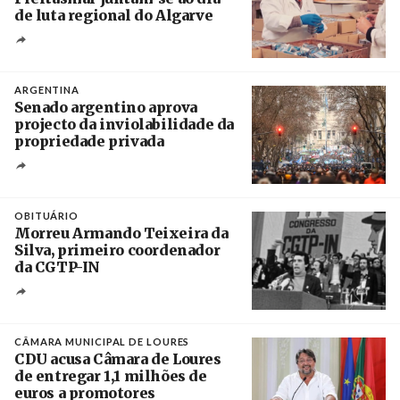
de luta regional do Algarve
Crédito
ARGENTINA
Senado argentino aprova
projecto da inviolabilidade da
propriedade privada
Créditos
Leandro Teysseire / Página 12
OBITUÁRIO
Morreu Armando Teixeira da
Silva, primeiro coordenador
da CGTP-IN
Créditos
/ CGTP-IN
CÂMARA MUNICIPAL DE LOURES
CDU acusa Câmara de Loures
de entregar 1,1 milhões de
euros a promotores