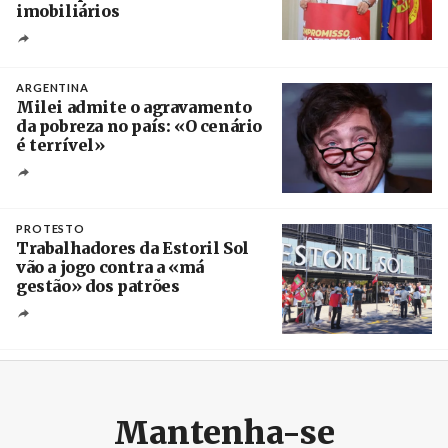
imobiliários
Créditos
Ricardo Leão
ARGENTINA
Milei admite o agravamento
da pobreza no país: «O cenário
é terrível»
Crédito
PROTESTO
Trabalhadores da Estoril Sol
vão a jogo contra a «má
gestão» dos patrões
Créditos
/ SHS
Mantenha-se