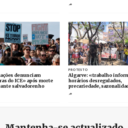
PROTESTO
zações denunciam
Algarve: «trabalho inform
as do ICE» após morte
horários desregulados,
ante salvadorenho
precariedade, sazonalida
Mantenha-se actualizado