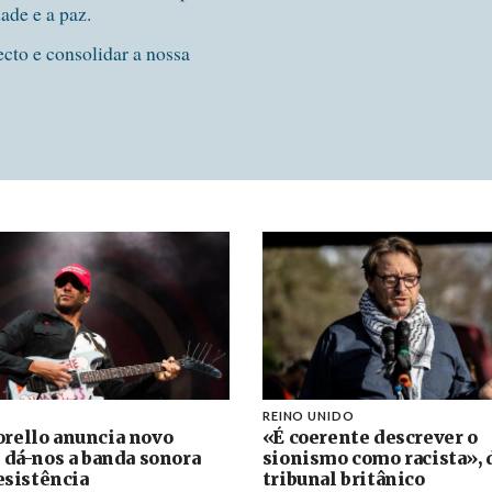
dade e a paz.
ecto e consolidar a nossa
REINO UNIDO
rello anuncia novo
«É coerente descrever o
 dá-nos a banda sonora
sionismo como racista», 
resistência
tribunal britânico