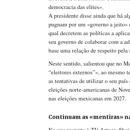
democracia das elites».
A presidente disse ainda que há a
pugnam por um «governo a jeito» 
qual decretem as políticas a aplic
seu governo de colaborar com a a
base uma relação de respeito pela 
Neste sentido, salientou que no M
“eleitores externos”», ao mesmo 
as tentativas de utilizar o seu paí
eleições norte-americanas de Nove
nas eleições mexicanas em 2027.
Continuam as «mentiras» na
No que respeita à TV Azteca, Shei