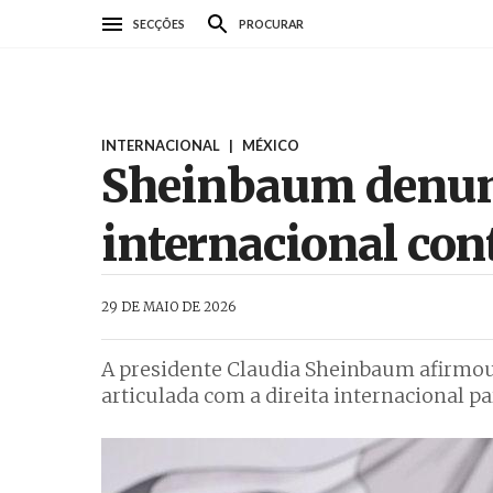
Passar
SECÇÕES
PROCURAR
para
o
conteúdo
principal
INTERNACIONAL
|
MÉXICO
Sheinbaum denunc
internacional con
AbrilAbril
29 DE MAIO DE 2026
A presidente Claudia Sheinbaum afirmou
articulada com a direita internacional p