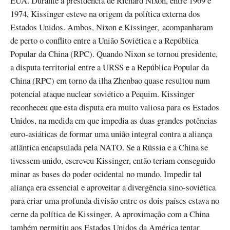
EUA. Durante a presidência de Richard Nixon, entre 1969 e
1974, Kissinger esteve na origem da política externa dos
Estados Unidos. Ambos, Nixon e Kissinger, acompanharam
de perto o conflito entre a União Soviética e a República
Popular da China (RPC). Quando Nixon se tornou presidente,
a disputa territorial entre a URSS e a República Popular da
China (RPC) em torno da ilha Zhenbao quase resultou num
potencial ataque nuclear soviético a Pequim. Kissinger
reconheceu que esta disputa era muito valiosa para os Estados
Unidos, na medida em que impedia as duas grandes potências
euro-asiáticas de formar uma união integral contra a aliança
atlântica encapsulada pela NATO. Se a Rússia e a China se
tivessem unido, escreveu Kissinger, então teriam conseguido
minar as bases do poder ocidental no mundo. Impedir tal
aliança era essencial e aproveitar a divergência sino-soviética
para criar uma profunda divisão entre os dois países estava no
cerne da política de Kissinger. A aproximação com a China
também permitiu aos Estados Unidos da América tentar