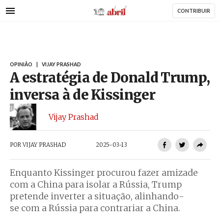
AbrilAbril
Passar
CONTRIBUIR
para
o
conteúdo
principal
OPINIÃO
|
VIJAY PRASHAD
A estratégia de Donald Trump,
inversa à de Kissinger
Vijay Prashad
POR
VIJAY PRASHAD
2025-03-13
Enquanto Kissinger procurou fazer amizade
com a China para isolar a Rússia, Trump
pretende inverter a situação, alinhando-
se com a Rússia para contrariar a China.