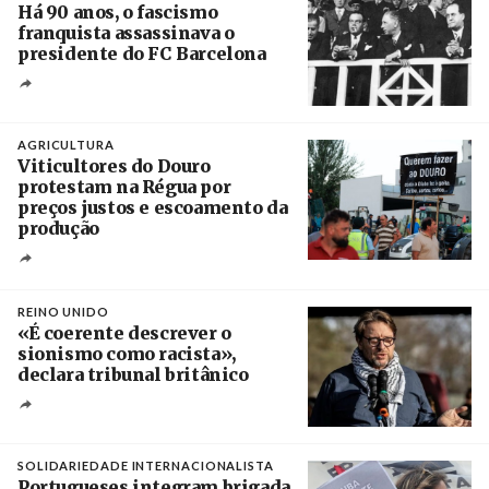
Há 90 anos, o fascismo
franquista assassinava o
presidente do FC Barcelona
Crédito
AGRICULTURA
Viticultores do Douro
protestam na Régua por
preços justos e escoamento da
produção
Créditos
Pedro Sarmento Costa / Agência Lusa
REINO UNIDO
«É coerente descrever o
sionismo como racista»,
declara tribunal britânico
Créditos
Rob Browne / The Cradle
SOLIDARIEDADE INTERNACIONALISTA
Portugueses integram brigada