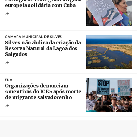
europeia solidária com Cuba
Créditos
Manuel de Almeida / Agência Lusa
CÂMARA MUNICIPAL DE SILVES
Silves não abdica da criação da
Reserva Natural da Lagoa dos
Salgados
Créditos
/ Câmara Municipal de Silves
EUA
Organizações denunciam
«mentiras do ICE» após morte
de migrante salvadorenho
Créditos
/ TeleSur