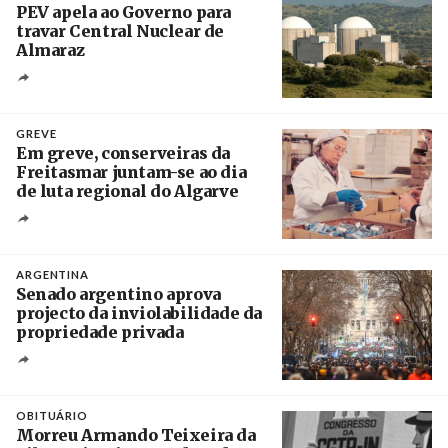
PEV apela ao Governo para
travar Central Nuclear de
Almaraz
Crédito
GREVE
Em greve, conserveiras da
Freitasmar juntam-se ao dia
de luta regional do Algarve
Crédito
ARGENTINA
Senado argentino aprova
projecto da inviolabilidade da
propriedade privada
Créditos
Leandro Teysseire / Página 12
OBITUÁRIO
Morreu Armando Teixeira da