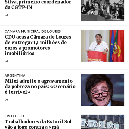
Silva, primeiro coordenador
da CGTP-IN
Créditos
/ CGTP-IN
CÂMARA MUNICIPAL DE LOURES
CDU acusa Câmara de Loures
de entregar 1,1 milhões de
euros a promotores
imobiliários
Créditos
Ricardo Leão
ARGENTINA
Milei admite o agravamento
da pobreza no país: «O cenário
é terrível»
Crédito
PROTESTO
Trabalhadores da Estoril Sol
vão a jogo contra a «má