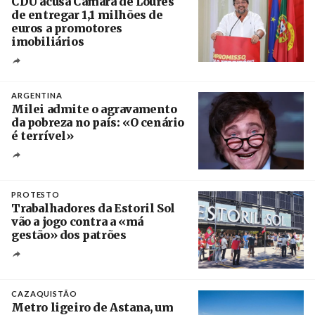
CDU acusa Câmara de Loures
de entregar 1,1 milhões de
euros a promotores
imobiliários
Créditos
Ricardo Leão
ARGENTINA
Milei admite o agravamento
da pobreza no país: «O cenário
é terrível»
Crédito
PROTESTO
Trabalhadores da Estoril Sol
vão a jogo contra a «má
gestão» dos patrões
Créditos
/ SHS
CAZAQUISTÃO
Metro ligeiro de Astana, um