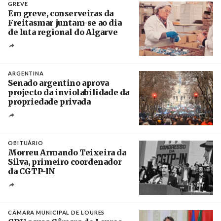
GREVE
Em greve, conserveiras da
Freitasmar juntam-se ao dia
de luta regional do Algarve
Crédito
ARGENTINA
Senado argentino aprova
projecto da inviolabilidade da
propriedade privada
Créditos
Leandro Teysseire / Página 12
OBITUÁRIO
Morreu Armando Teixeira da
Silva, primeiro coordenador
da CGTP-IN
Créditos
/ CGTP-IN
CÂMARA MUNICIPAL DE LOURES