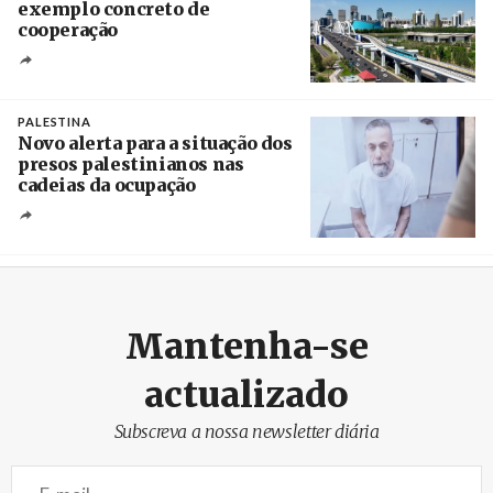
exemplo concreto de
cooperação
Créditos
/ Xinhua
PALESTINA
Novo alerta para a situação dos
presos palestinianos nas
cadeias da ocupação
Créditos
/ European Public Health Association
Mantenha-se
actualizado
Subscreva a nossa newsletter diária