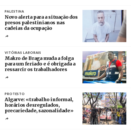
Créditos
Pedro Sarmento Costa / Agência Lusa
PALESTINA
Novo alerta para a situação dos
presos palestinianos nas
cadeias da ocupação
Créditos
/ European Public Health Association
VITÓRIAS LABORAIS
Makro de Braga muda a folga
para um feriado e é obrigada a
ressarcir os trabalhadores
Crédito
PROTESTO
Algarve: «trabalho informal,
horários desregulados,
precariedade, sazonalidade»
Créditos
/ União dos Sindicatos do Algarve