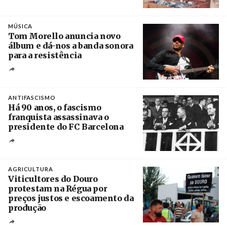
Crédito
MÚSICA
Tom Morello anuncia novo
álbum e dá-nos a banda sonora
para a resistência
Crédito
ANTIFASCISMO
Há 90 anos, o fascismo
franquista assassinava o
presidente do FC Barcelona
Crédito
AGRICULTURA
Viticultores do Douro
protestam na Régua por
preços justos e escoamento da
produção