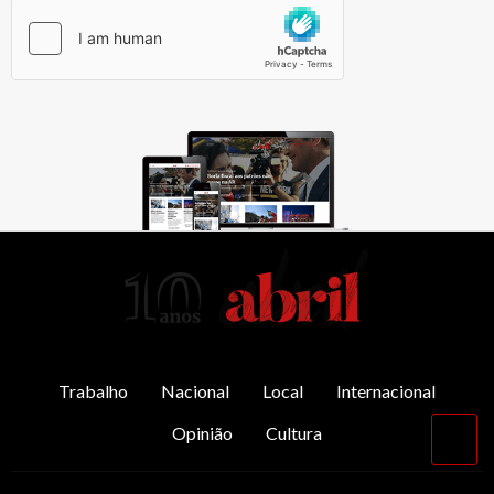
AbrilAbril
Trabalho
Nacional
Local
Internacional
Opinião
Cultura
Vol
par
o