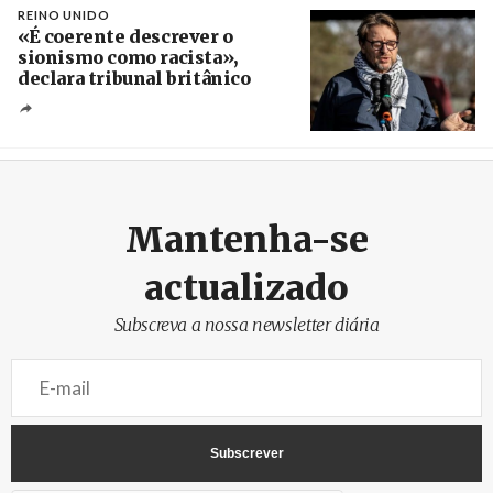
REINO UNIDO
«É coerente descrever o
sionismo como racista»,
declara tribunal britânico
Créditos
Rob Browne / The Cradle
Mantenha-se
actualizado
Subscreva a nossa newsletter diária