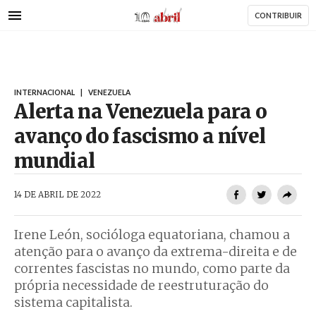
AbrilAbril
Passar
CONTRIBUIR
para
o
conteúdo
principal
INTERNACIONAL
|
VENEZUELA
Alerta na Venezuela para o
avanço do fascismo a nível
mundial
AbrilAbril
14 DE ABRIL DE 2022
Irene León, socióloga equatoriana, chamou a
atenção para o avanço da extrema-direita e de
correntes fascistas no mundo, como parte da
própria necessidade de reestruturação do
sistema capitalista.