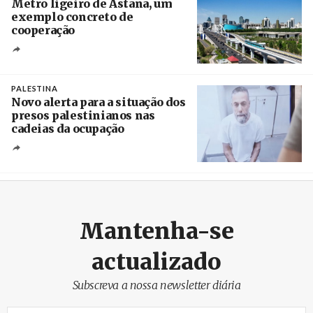
Metro ligeiro de Astana, um
exemplo concreto de
cooperação
Créditos
/ Xinhua
PALESTINA
Novo alerta para a situação dos
presos palestinianos nas
cadeias da ocupação
Créditos
/ European Public Health Association
Mantenha-se
actualizado
Subscreva a nossa newsletter diária