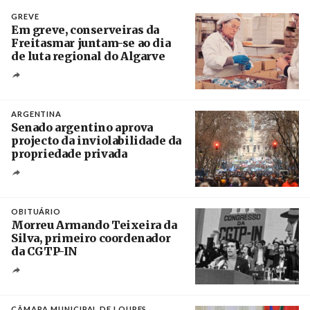
GREVE
Em greve, conserveiras da
Freitasmar juntam-se ao dia
de luta regional do Algarve
Crédito
ARGENTINA
Senado argentino aprova
projecto da inviolabilidade da
propriedade privada
Créditos
Leandro Teysseire / Página 12
OBITUÁRIO
Morreu Armando Teixeira da
Silva, primeiro coordenador
da CGTP-IN
Créditos
/ CGTP-IN
CÂMARA MUNICIPAL DE LOURES