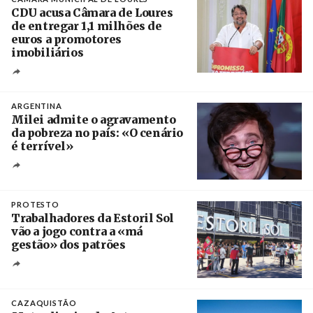
CDU acusa Câmara de Loures
de entregar 1,1 milhões de
euros a promotores
imobiliários
Créditos
Ricardo Leão
ARGENTINA
Milei admite o agravamento
da pobreza no país: «O cenário
é terrível»
Crédito
PROTESTO
Trabalhadores da Estoril Sol
vão a jogo contra a «má
gestão» dos patrões
Créditos
/ SHS
CAZAQUISTÃO