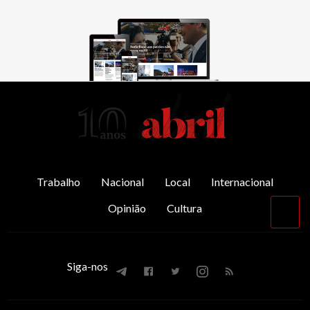
AbrilAbril
Trabalho
Nacional
Local
Internacional
Opinião
Cultura
Vol
par
o
top
Siga-nos