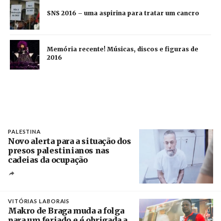
SNS 2016 – uma aspirina para tratar um cancro
Memória recente! Músicas, discos e figuras de
2016
PALESTINA
Novo alerta para a situação dos
presos palestinianos nas
cadeias da ocupação
Créditos
/ European Public Health Association
VITÓRIAS LABORAIS
Makro de Braga muda a folga
para um feriado e é obrigada a