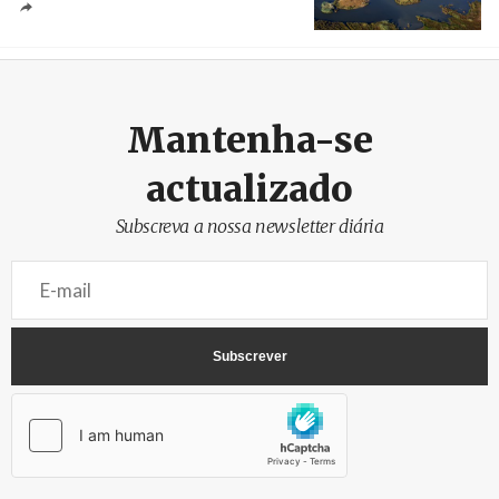
Créditos
/ Câmara Municipal de Silves
Mantenha-se
actualizado
Subscreva a nossa newsletter diária