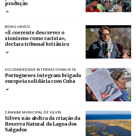
produção
Créditos
Pedro Sarmento Costa / Agência Lusa
REINO UNIDO
«É coerente descrever o
sionismo como racista»,
declara tribunal britânico
Créditos
Rob Browne / The Cradle
SOLIDARIEDADE INTERNACIONALISTA
Portugueses integram brigada
europeia solidária com Cuba
Créditos
Manuel de Almeida / Agência Lusa
CÂMARA MUNICIPAL DE SILVES
Silves não abdica da criação da
Reserva Natural da Lagoa dos
Salgados