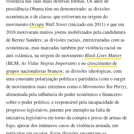
violência nas suas mais diversas formas. Os anos de
presidência Obama têm-no demonstrado: as divisões
económicas e de classe, que estiveram na origem do
movimento
Occupy
Wall Street
(iniciado em 2011) e que em
2016 motivaram muitos jovens mobilizados pela candidatura
de Bernie Sanders; as divisões raciais, entrecruzadas com as
económicas, mas marcadas também por violência racial ou
anti-islâmica, na origem do movimento
Black Lives Matter
(BLM;
As Vidas Negras Importam
) e no
crescimento de
grupos nacionalistas brancos
; as divisões ideológicas, com
uma constante polarização política e partidária (com o surgir
de movimentos mais extremos como o
Movimento Tea Party
),
alimentada pela influência do poder económico e financeiro
sobre o poder político, e responsável pela incapacidade de
progresso legislativo, patente por exemplo na falta de
iniciativa legislativa em torno da compra e posse de armas de
fogo, apesar dos inúmeros casos de violência armada, em
particular em escolas. Estas divisões encontram-se