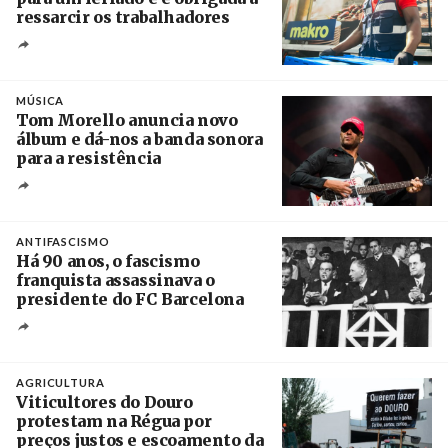
ressarcir os trabalhadores
Crédito
MÚSICA
Tom Morello anuncia novo
álbum e dá-nos a banda sonora
para a resistência
Crédito
ANTIFASCISMO
Há 90 anos, o fascismo
franquista assassinava o
presidente do FC Barcelona
Crédito
AGRICULTURA
Viticultores do Douro
protestam na Régua por
preços justos e escoamento da