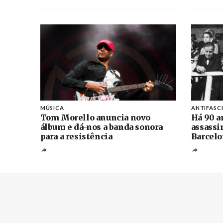
MÚSICA
ANTIFASC
Tom Morello anuncia novo
Há 90 a
álbum e dá-nos a banda sonora
assassi
para a resistência
Barcelo