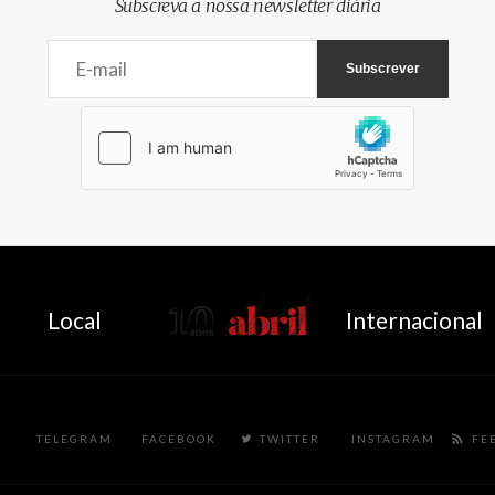
Subscreva a nossa newsletter diária
AbrilAbril
Local
Internacional
TELEGRAM
FACEBOOK
TWITTER
INSTAGRAM
FE