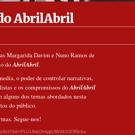
do AbrilAbril
stas Margarida Davim e Nuno Ramos de
AbrilAbril
io do
.
edia, o poder de controlar narrativas,
AbrilAbril
alistas e os compromissos do
m alguns dos temas abordados nesta
tos do público.
ormas. Segue-nos!
laylist?list=PLUUh6OHygUW2kV2I90c6a-