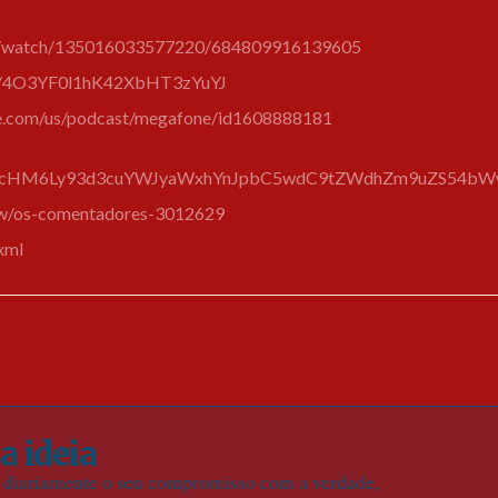
m/watch/135016033577220/684809916139605
how/4O3YF0l1hK42XbHT3zYuYJ
ple.com/us/podcast/megafone/id1608888181
d/aHR0cHM6Ly93d3cuYWJyaWxhYnJpbC5wdC9tZWdhZm9uZS54b
how/os-comentadores-3012629
xml
a ideia
e diariamente o seu compromisso com a verdade,