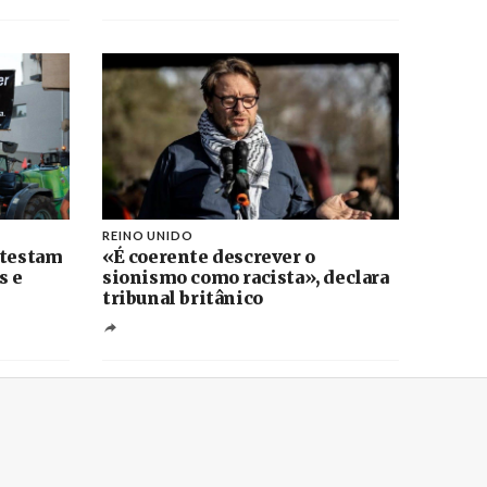
REINO UNIDO
otestam
«É coerente descrever o
s e
sionismo como racista», declara
tribunal britânico