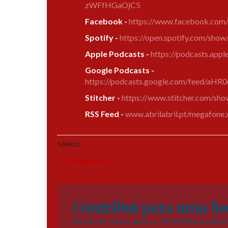
zWFfHGaOjC5
Facebook -
https://www.facebook.co
Spotify -
https://open.spotify.com/s
Apple Podcasts -
https://podcasts.ap
Google Podcasts -
https://podcasts.google.com/fee
Stitcher -
https://www.stitcher.com/s
RSS Feed -
www.abrilabril.pt/megafone.
TÓPICO
Megafone
Contribui para uma bo
Desde há vários anos, o AbrilAbril assum