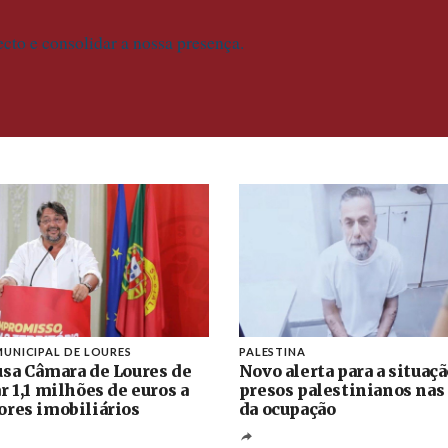
ecto e consolidar a nossa presença.
UNICIPAL DE LOURES
PALESTINA
sa Câmara de Loures de
Novo alerta para a situaç
r 1,1 milhões de euros a
presos palestinianos nas
res imobiliários
da ocupação