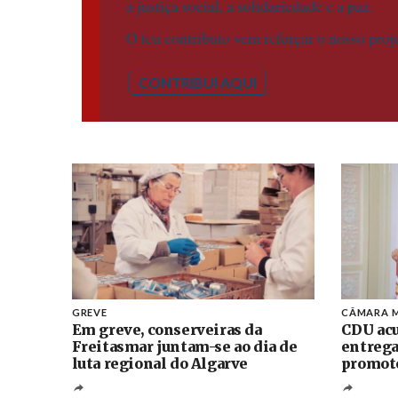
a justiça social, a solidariedade e a paz.
O teu contributo vem reforçar o nosso proj
CONTRIBUI AQUI
GREVE
CÂMARA M
Em greve, conserveiras da
CDU acu
Freitasmar juntam-se ao dia de
entrega
luta regional do Algarve
promoto