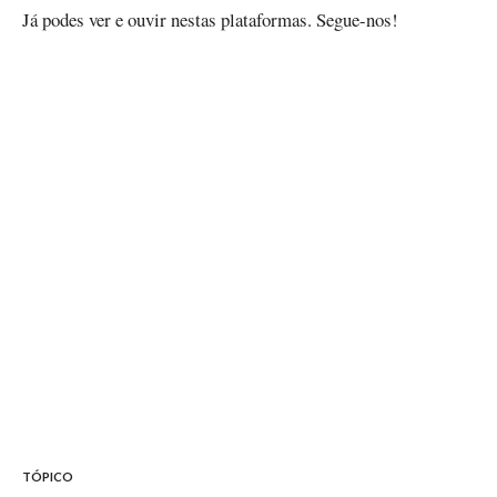
Já podes ver e ouvir nestas plataformas. Segue-nos!
YouTube -
https://www.youtube.com/playlist?
list=PLUUh6OHygUW2kV2I90c6a-zWFfHGaOjC5
Facebook -
https://www.facebook.com/watch/135016033577220/6848
Spotify -
https://open.spotify.com/show/4O3YF0l1hK42XbHT3zYuYJ
Apple Podcasts -
https://podcasts.apple.com/us/podcast/megafone/id160888
Google Podcasts -
https://podcasts.google.com/feed/aHR0cHM6Ly93d3c
Stitcher -
https://www.stitcher.com/show/os-comentadores-
3012629
RSS Feed -
www.abrilabril.pt/megafone.xml
TÓPICO