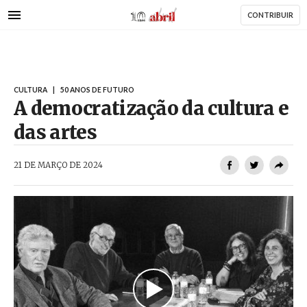
AbrilAbril
Passar
CONTRIBUIR
para
HAR
o
conteúdo
principal
CULTURA
|
50 ANOS DE FUTURO
A democratização da cultura e
das artes
AbrilAbril
21 DE MARÇO DE 2024