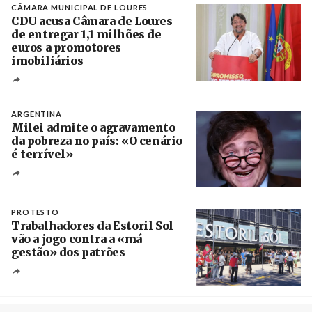
CÂMARA MUNICIPAL DE LOURES
CDU acusa Câmara de Loures
de entregar 1,1 milhões de
euros a promotores
imobiliários
Créditos
Ricardo Leão
ARGENTINA
Milei admite o agravamento
da pobreza no país: «O cenário
é terrível»
Crédito
PROTESTO
Trabalhadores da Estoril Sol
vão a jogo contra a «má
gestão» dos patrões
Créditos
/ SHS