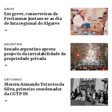
Crédito
GREVE
Em greve, conserveiras da
Freitasmar juntam-se ao dia
de luta regional do Algarve
Crédito
ARGENTINA
Senado argentino aprova
projecto da inviolabilidade da
propriedade privada
Créditos
Leandro Teysseire / Página 12
OBITUÁRIO
Morreu Armando Teixeira da
Silva, primeiro coordenador
da CGTP-IN
Créditos
/ CGTP-IN