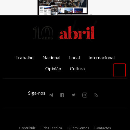
AbrilAbril
Trabalho
Nacional
Local
Internacional
Opinião
Cultura
Vol
par
o
top
Siga-nos
Contribuir
Ficha Técnica
Quem Somos
Contactos