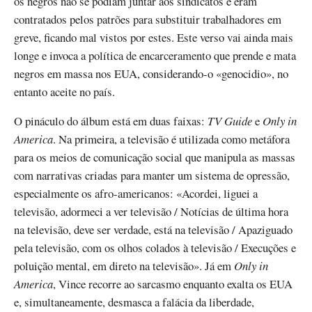
os negros não se podiam juntar aos sindicatos e eram
contratados pelos patrões para substituir trabalhadores em
greve, ficando mal vistos por estes. Este verso vai ainda mais
longe e invoca a política de encarceramento que prende e mata
negros em massa nos EUA, considerando-o «genocidio», no
entanto aceite no país.
O pináculo do álbum está em duas faixas:
TV Guide
e
Only in
America
. Na primeira, a televisão é utilizada como metáfora
para os meios de comunicação social que manipula as massas
com narrativas criadas para manter um sistema de opressão,
especialmente os afro-americanos: «Acordei, liguei a
televisão, adormeci a ver televisão / Notícias de última hora
na televisão, deve ser verdade, está na televisão / Apaziguado
pela televisão, com os olhos colados à televisão / Execuções e
poluição mental, em direto na televisão». Já em
Only in
America
, Vince recorre ao sarcasmo enquanto exalta os EUA
e, simultaneamente, desmasca a falácia da liberdade,