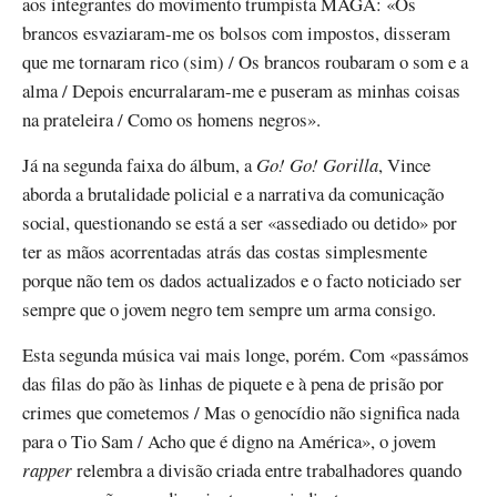
aos integrantes do movimento trumpista MAGA: «Os
brancos esvaziaram-me os bolsos com impostos, disseram
que me tornaram rico (sim) / Os brancos roubaram o som e a
alma / Depois encurralaram-me e puseram as minhas coisas
na prateleira / Como os homens negros».
Já na segunda faixa do álbum, a
Go! Go! Gorilla
, Vince
aborda a brutalidade policial e a narrativa da comunicação
social, questionando se está a ser «assediado ou detido» por
ter as mãos acorrentadas atrás das costas simplesmente
porque não tem os dados actualizados e o facto noticiado ser
sempre que o jovem negro tem sempre um arma consigo.
Esta segunda música vai mais longe, porém. Com «passámos
das filas do pão às linhas de piquete e à pena de prisão por
crimes que cometemos / Mas o genocídio não significa nada
para o Tio Sam / Acho que é digno na América», o jovem
rapper
relembra a divisão criada entre trabalhadores quando