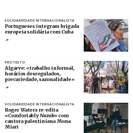
SOLIDARIEDADE INTERNACIONALISTA
Portugueses integram brigada
europeia solidária com Cuba
Créditos
Manuel de Almeida / Agência Lusa
PROTESTO
Algarve: «trabalho informal,
horários desregulados,
precariedade, sazonalidade»
Créditos
/ União dos Sindicatos do Algarve
SOLIDARIEDADE INTERNACIONALISTA
Roger Waters re-edita
«Comfortably Numb» com
cantora palestiniana Mona
Miari