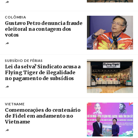
Crédito
COLÔMBIA
Gustavo Petro denuncia fraude
eleitoral na contagem dos
votos
Crédito
SUBSÍDIO DE FÉRIAS
Lei da selva? Sindicato acusa a
Flying Tiger de ilegalidade
no pagamento de subsídios
Créditos
/ UBBO
VIETNAME
Comemorações do centenário
de Fidel em andamento no
Vietname