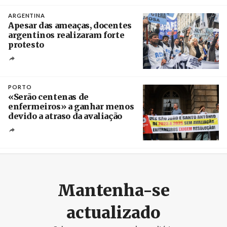
Créditos
/ baochinhphu.vn
ARGENTINA
Apesar das ameaças, docentes
argentinos realizaram forte
protesto
Créditos
Catriel Gallucci Bordoni / Página 12
PORTO
«Serão centenas de
enfermeiros» a ganhar menos
devido a atraso da avaliação
Créditos
Estela Silva / Agência Lusa
Mantenha-se
actualizado