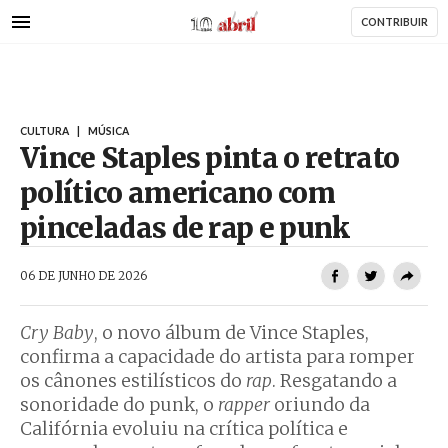
AbrilAbril
Passar
CONTRIBUIR
para
o
conteúdo
principal
CULTURA
|
MÚSICA
Vince Staples pinta o retrato
político americano com
pinceladas de rap e punk
AbrilAbril
06 DE JUNHO DE 2026
Cry Baby
, o novo álbum de Vince Staples,
confirma a capacidade do artista para romper
os cânones estilísticos do
rap
. Resgatando a
sonoridade do punk, o
rapper
oriundo da
Califórnia evoluiu na crítica política e