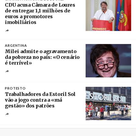
CDU acusa Câmara de Loures
de entregar 1,1 milhões de
euros a promotores
imobiliários
Créditos
Ricardo Leão
ARGENTINA
Milei admite o agravamento
da pobreza no país: «O cenário
é terrível»
Crédito
PROTESTO
Trabalhadores da Estoril Sol
vão a jogo contra a «má
gestão» dos patrões
Créditos
/ SHS