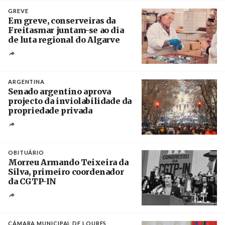
Crédito
GREVE
Em greve, conserveiras da
Freitasmar juntam-se ao dia
de luta regional do Algarve
Crédito
ARGENTINA
Senado argentino aprova
projecto da inviolabilidade da
propriedade privada
Créditos
Leandro Teysseire / Página 12
OBITUÁRIO
Morreu Armando Teixeira da
Silva, primeiro coordenador
da CGTP-IN
Créditos
/ CGTP-IN
CÂMARA MUNICIPAL DE LOURES