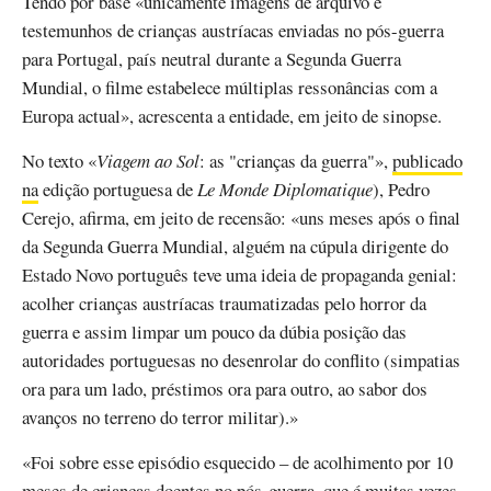
Tendo por base «unicamente imagens de arquivo e
testemunhos de crianças austríacas enviadas no pós-guerra
para Portugal, país neutral durante a Segunda Guerra
Mundial, o filme estabelece múltiplas ressonâncias com a
Europa actual», acrescenta a entidade, em jeito de sinopse.
No texto «
Viagem ao Sol
: as "crianças da guerra"»,
publicado
na
edição portuguesa de
Le Monde Diplomatique
), Pedro
Cerejo, afirma, em jeito de recensão: «uns meses após o final
da Segunda Guerra Mundial, alguém na cúpula dirigente do
Estado Novo português teve uma ideia de propaganda genial:
acolher crianças austríacas traumatizadas pelo horror da
guerra e assim limpar um pouco da dúbia posição das
autoridades portuguesas no desenrolar do conflito (simpatias
ora para um lado, préstimos ora para outro, ao sabor dos
avanços no terreno do terror militar).»
«Foi sobre esse episódio esquecido – de acolhimento por 10
meses de crianças doentes no pós-guerra, que é muitas vezes