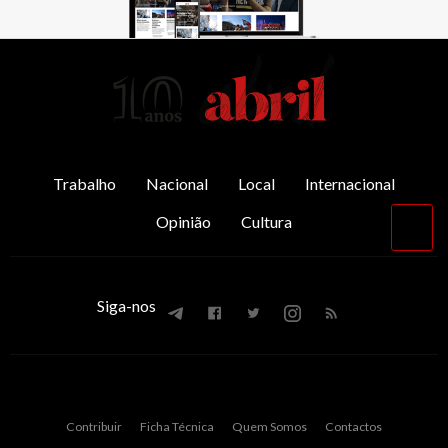
AbrilAbril
Trabalho
Nacional
Local
Internacional
Opinião
Cultura
Vol
par
o
top
Siga-nos
Contribuir
Ficha Técnica
Quem Somos
Contactos