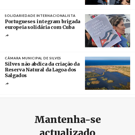
Créditos
Rob Browne / The Cradle
SOLIDARIEDADE INTERNACIONALISTA
Portugueses integram brigada
europeia solidária com Cuba
Créditos
Manuel de Almeida / Agência Lusa
CÂMARA MUNICIPAL DE SILVES
Silves não abdica da criação da
Reserva Natural da Lagoa dos
Salgados
Créditos
/ Câmara Municipal de Silves
Mantenha-se
actualizado