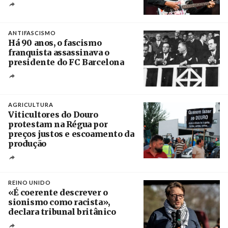
Crédito
ANTIFASCISMO
Há 90 anos, o fascismo
franquista assassinava o
presidente do FC Barcelona
Crédito
AGRICULTURA
Viticultores do Douro
protestam na Régua por
preços justos e escoamento da
produção
Créditos
Pedro Sarmento Costa / Agência Lusa
REINO UNIDO
«É coerente descrever o
sionismo como racista»,
declara tribunal britânico