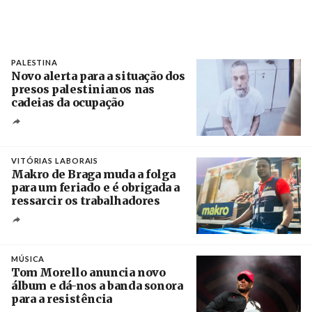
PALESTINA
Novo alerta para a situação dos
presos palestinianos nas
cadeias da ocupação
Créditos
/ European Public Health Association
VITÓRIAS LABORAIS
Makro de Braga muda a folga
para um feriado e é obrigada a
ressarcir os trabalhadores
Crédito
MÚSICA
Tom Morello anuncia novo
álbum e dá-nos a banda sonora
para a resistência