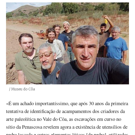
Créditos
/ Museu do Côa
«É um achado importantíssimo, que após 30 anos da primeira
tentativa de identificação de acampamentos dos criadores da
arte paleolítica no Vale do Côa, as escavações em curso no
sítio da Penascosa revelem agora a existência de utensílios de
pedra lascada e outros elementos líticos [de pedra], utilizados