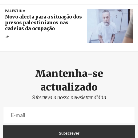
Créditos
/ Xinhua
PALESTINA
Novo alerta para a situação dos
presos palestinianos nas
cadeias da ocupação
Créditos
/ European Public Health Association
Mantenha-se
actualizado
Subscreva a nossa newsletter diária