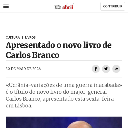
AbrilAbril
Passar
CONTRIBUIR
para
o
conteúdo
principal
CULTURA
|
LIVROS
Apresentado o novo livro de
Carlos Branco
AbrilAbril
30 DE MAIO DE 2026
«Ucrânia-variações de uma guerra inacabada»
é o título do novo livro do major-general
Carlos Branco, apresentado esta sexta-feira
em Lisboa.