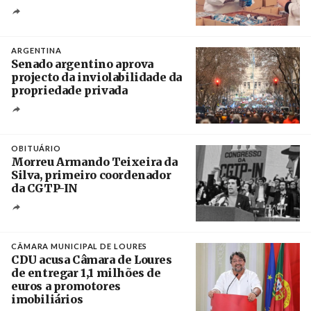
Crédito
ARGENTINA
Senado argentino aprova
projecto da inviolabilidade da
propriedade privada
Créditos
Leandro Teysseire / Página 12
OBITUÁRIO
Morreu Armando Teixeira da
Silva, primeiro coordenador
da CGTP-IN
Créditos
/ CGTP-IN
CÂMARA MUNICIPAL DE LOURES
CDU acusa Câmara de Loures
de entregar 1,1 milhões de
euros a promotores
imobiliários