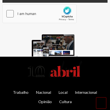
AbrilAbril
Trabalho
Nacional
Local
Internacional
Opinião
Cultura
Vol
par