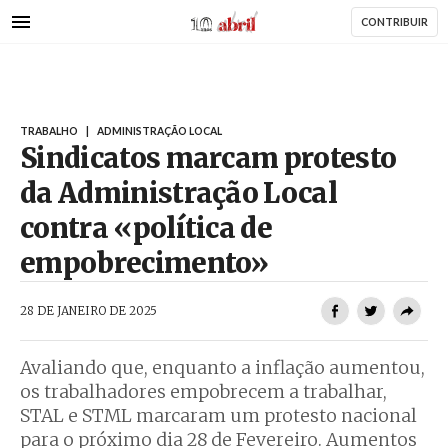
AbrilAbril
Passar
CONTRIBUIR
para
o
conteúdo
principal
TRABALHO
|
ADMINISTRAÇÃO LOCAL
Sindicatos marcam protesto
da Administração Local
contra «política de
empobrecimento»
AbrilAbril
28 DE JANEIRO DE 2025
Avaliando que, enquanto a inflação aumentou,
os trabalhadores empobrecem a trabalhar,
STAL e STML marcaram um protesto nacional
para o próximo dia 28 de Fevereiro. Aumentos