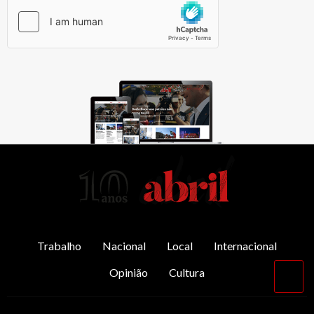
AbrilAbril
Trabalho
Nacional
Local
Internacional
Opinião
Cultura
Vol
par
o