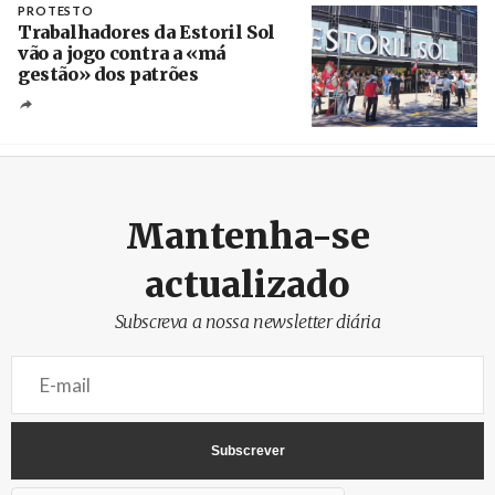
PROTESTO
Trabalhadores da Estoril Sol
vão a jogo contra a «má
gestão» dos patrões
Créditos
/ SHS
Mantenha-se
actualizado
Subscreva a nossa newsletter diária