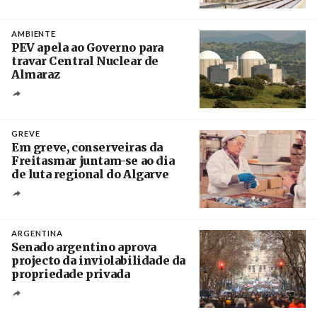
Créditos
/ IP
AMBIENTE
PEV apela ao Governo para
travar Central Nuclear de
Almaraz
Crédito
GREVE
Em greve, conserveiras da
Freitasmar juntam-se ao dia
de luta regional do Algarve
Crédito
ARGENTINA
Senado argentino aprova
projecto da inviolabilidade da
propriedade privada
Créditos
Leandro Teysseire / Página 12