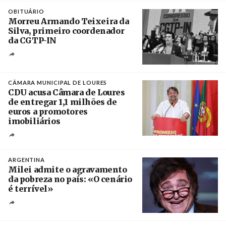
OBITUÁRIO
Morreu Armando Teixeira da
Silva, primeiro coordenador
da CGTP-IN
Créditos
/ CGTP-IN
CÂMARA MUNICIPAL DE LOURES
CDU acusa Câmara de Loures
de entregar 1,1 milhões de
euros a promotores
imobiliários
Créditos
Ricardo Leão
ARGENTINA
Milei admite o agravamento
da pobreza no país: «O cenário
é terrível»
Crédito