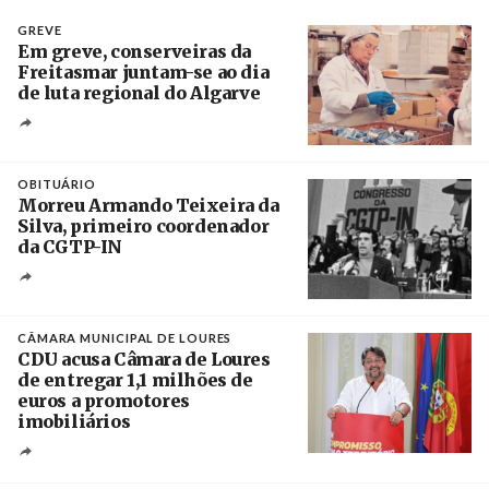
GREVE
Em greve, conserveiras da
Freitasmar juntam-se ao dia
de luta regional do Algarve
Crédito
OBITUÁRIO
Morreu Armando Teixeira da
Silva, primeiro coordenador
da CGTP-IN
Créditos
/ CGTP-IN
CÂMARA MUNICIPAL DE LOURES
CDU acusa Câmara de Loures
de entregar 1,1 milhões de
euros a promotores
imobiliários
Créditos
Ricardo Leão