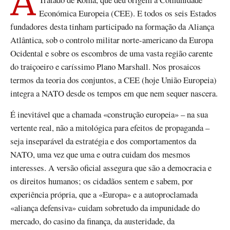
A criação da NATO, em 1949, antecedeu em oito anos o
Económica Europeia (CEE). E todos os seis Estados
fundadores desta tinham participado na formação da Aliança
Atlântica, sob o controlo militar norte-americano da Europa
Ocidental e sobre os escombros de uma vasta região carente
do traiçoeiro e caríssimo Plano Marshall. Nos prosaicos
termos da teoria dos conjuntos, a CEE (hoje União Europeia)
integra a NATO desde os tempos em que nem sequer nascera.
É inevitável que a chamada «construção europeia» – na sua
vertente real, não a mitológica para efeitos de propaganda –
seja inseparável da estratégia e dos comportamentos da
NATO, uma vez que uma e outra cuidam dos mesmos
interesses. A versão oficial assegura que são a democracia e
os direitos humanos; os cidadãos sentem e sabem, por
experiência própria, que a «Europa» e a autoproclamada
«aliança defensiva» cuidam sobretudo da impunidade do
mercado, do casino da finança, da austeridade, da