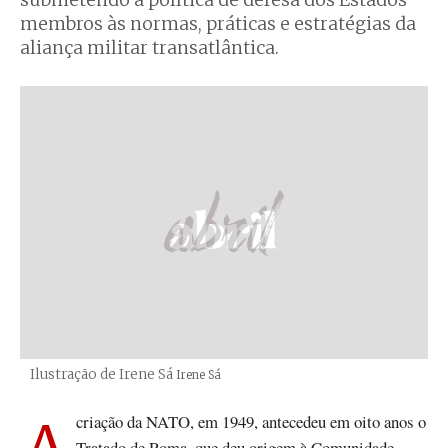
submetendo a política de defesa dos Estados
membros às normas, práticas e estratégias da
aliança militar transatlântica.
Ilustração de Irene Sá
Créditos
Irene Sá
Tratado de Roma, que deu origem à Comunidade