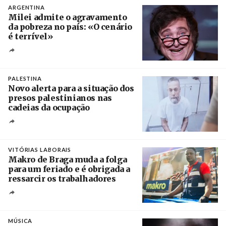
ARGENTINA
Milei admite o agravamento
da pobreza no país: «O cenário
é terrível»
Crédito
PALESTINA
Novo alerta para a situação dos
presos palestinianos nas
cadeias da ocupação
Créditos
/ European Public Health Association
VITÓRIAS LABORAIS
Makro de Braga muda a folga
para um feriado e é obrigada a
ressarcir os trabalhadores
Crédito
MÚSICA