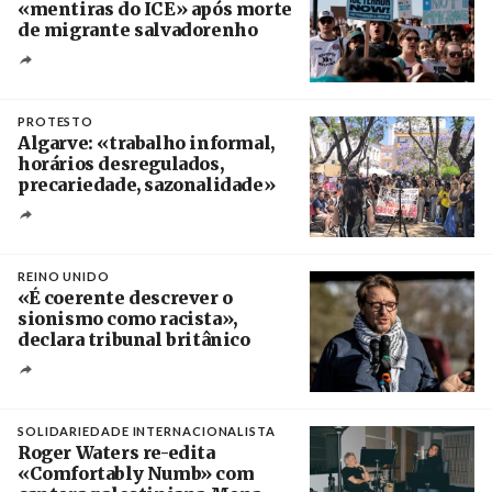
«mentiras do ICE» após morte
de migrante salvadorenho
Créditos
/ TeleSur
PROTESTO
Algarve: «trabalho informal,
horários desregulados,
precariedade, sazonalidade»
Créditos
/ União dos Sindicatos do Algarve
REINO UNIDO
«É coerente descrever o
sionismo como racista»,
declara tribunal britânico
Créditos
Rob Browne / The Cradle
SOLIDARIEDADE INTERNACIONALISTA
Roger Waters re-edita
«Comfortably Numb» com