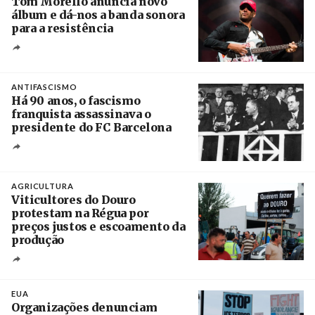
Tom Morello anuncia novo
álbum e dá-nos a banda sonora
para a resistência
Crédito
ANTIFASCISMO
Há 90 anos, o fascismo
franquista assassinava o
presidente do FC Barcelona
Crédito
AGRICULTURA
Viticultores do Douro
protestam na Régua por
preços justos e escoamento da
produção
Créditos
Pedro Sarmento Costa / Agência Lusa
EUA
Organizações denunciam