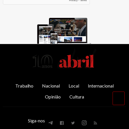
AbrilAbril
Trabalho
Nacional
Local
Internacional
Opinião
Cultura
Vol
par
o
top
Siga-nos