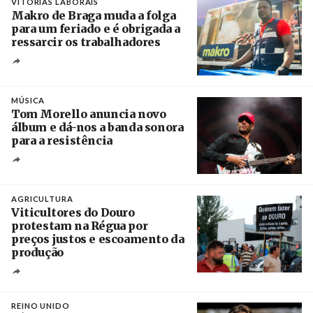
VITÓRIAS LABORAIS
Makro de Braga muda a folga
para um feriado e é obrigada a
ressarcir os trabalhadores
Crédito
MÚSICA
Tom Morello anuncia novo
álbum e dá-nos a banda sonora
para a resistência
Crédito
AGRICULTURA
Viticultores do Douro
protestam na Régua por
preços justos e escoamento da
produção
Créditos
Pedro Sarmento Costa / Agência Lusa
REINO UNIDO