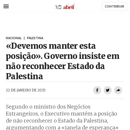
AbrilAbril
Passar
CONTRIBUIR
para
o
conteúdo
principal
NACIONAL
|
PALESTINA
«Devemos manter esta
posição». Governo insiste em
não reconhecer Estado da
Palestina
AbrilAbril
22 DE JANEIRO DE 2025
Segundo o ministro dos Negócios
Estrangeiros, o Executivo mantém a posição
de não reconhecer o Estado da Palestina,
argumentando com a «janela de esperança»