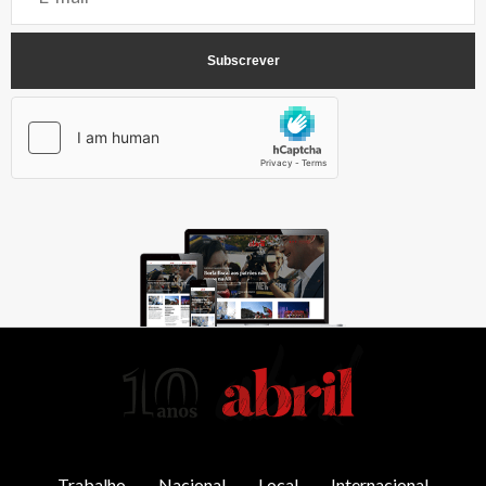
AbrilAbril
Trabalho
Nacional
Local
Internacional