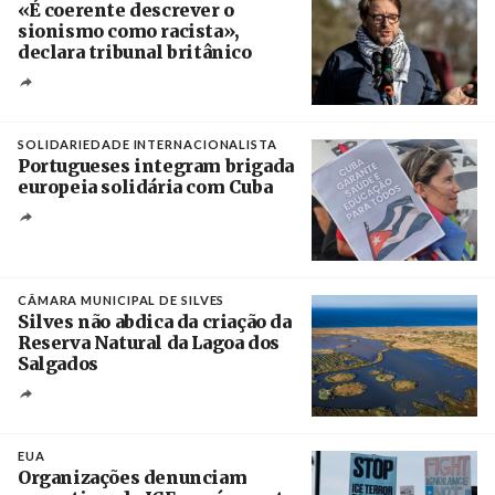
«É coerente descrever o
sionismo como racista»,
declara tribunal britânico
Créditos
Rob Browne / The Cradle
SOLIDARIEDADE INTERNACIONALISTA
Portugueses integram brigada
europeia solidária com Cuba
Créditos
Manuel de Almeida / Agência Lusa
CÂMARA MUNICIPAL DE SILVES
Silves não abdica da criação da
Reserva Natural da Lagoa dos
Salgados
Créditos
/ Câmara Municipal de Silves
EUA
Organizações denunciam