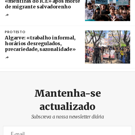
«mentiras do ICE» após morte
de migrante salvadorenho
Créditos
/ TeleSur
PROTESTO
Algarve: «trabalho informal,
horários desregulados,
precariedade, sazonalidade»
Créditos
/ União dos Sindicatos do Algarve
Mantenha-se
actualizado
Subscreva a nossa newsletter diária