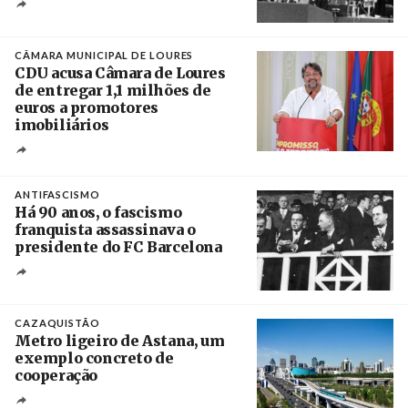
Créditos
/ CGTP-IN
CÂMARA MUNICIPAL DE LOURES
CDU acusa Câmara de Loures
de entregar 1,1 milhões de
euros a promotores
imobiliários
Créditos
Ricardo Leão
ANTIFASCISMO
Há 90 anos, o fascismo
franquista assassinava o
presidente do FC Barcelona
Crédito
CAZAQUISTÃO
Metro ligeiro de Astana, um
exemplo concreto de
cooperação