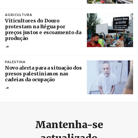
Créditos
/ Xinhua
AGRICULTURA
Viticultores do Douro
protestam na Régua por
preços justos e escoamento da
produção
Créditos
Pedro Sarmento Costa / Agência Lusa
PALESTINA
Novo alerta para a situação dos
presos palestinianos nas
cadeias da ocupação
Créditos
/ European Public Health Association
Mantenha-se