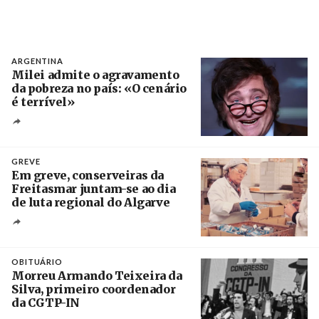
ARGENTINA
Milei admite o agravamento
da pobreza no país: «O cenário
é terrível»
Crédito
GREVE
Em greve, conserveiras da
Freitasmar juntam-se ao dia
de luta regional do Algarve
Crédito
OBITUÁRIO
Morreu Armando Teixeira da
Silva, primeiro coordenador
da CGTP-IN