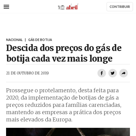
AbrilAbril
Passar
CONTRIBUIR
para
o
conteúdo
principal
NACIONAL
|
GÁS DE BOTIJA
Descida dos preços do gás de
botija cada vez mais longe
AbrilAbril
21 DE OUTUBRO DE 2019
Prossegue o protelamento, desta feita para
2020, da implementação de botijas de gás a
preços reduzidos para famílias carenciadas,
mantendo as empresas a prática dos preços
mais elevados da Europa.