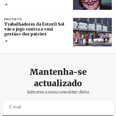
Crédito
PROTESTO
Trabalhadores da Estoril Sol
vão a jogo contra a «má
gestão» dos patrões
Créditos
/ SHS
Mantenha-se
actualizado
Subscreva a nossa newsletter diária