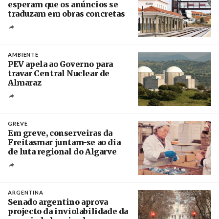
esperam que os anúncios se
traduzam em obras concretas
Créditos
/ IP
AMBIENTE
PEV apela ao Governo para
travar Central Nuclear de
Almaraz
Crédito
GREVE
Em greve, conserveiras da
Freitasmar juntam-se ao dia
de luta regional do Algarve
Crédito
ARGENTINA
Senado argentino aprova
projecto da inviolabilidade da