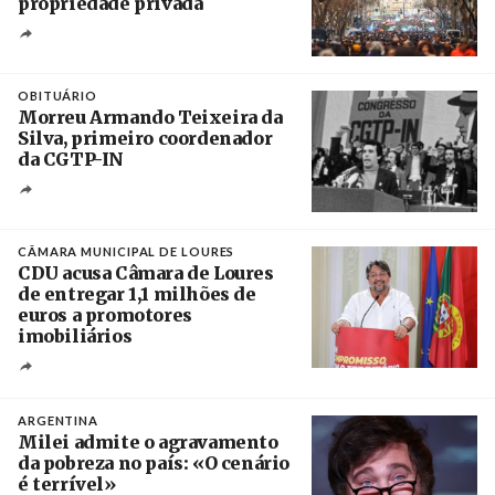
propriedade privada
Créditos
Leandro Teysseire / Página 12
OBITUÁRIO
Morreu Armando Teixeira da
Silva, primeiro coordenador
da CGTP-IN
Créditos
/ CGTP-IN
CÂMARA MUNICIPAL DE LOURES
CDU acusa Câmara de Loures
de entregar 1,1 milhões de
euros a promotores
imobiliários
Créditos
Ricardo Leão
ARGENTINA
Milei admite o agravamento
da pobreza no país: «O cenário
é terrível»