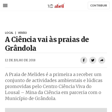
AbrilAbril
Passar
CONTRIBUIR
para
o
conteúdo
principal
LOCAL
|
VERÃO
A Ciência vai às praias de
Grândola
AbrilAbril
12 DE JULHO DE 2018
A Praia de Melides é a primeira a receber um
conjunto de actividades ambientais e lúdicas
promovidas pelo Centro Ciência Viva do
Lousal – Mina da Ciência em parceria com o
Município de Grândola.