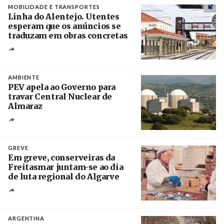
MOBILIDADE E TRANSPORTES
Linha do Alentejo. Utentes
esperam que os anúncios se
traduzam em obras concretas
Créditos
/ IP
AMBIENTE
PEV apela ao Governo para
travar Central Nuclear de
Almaraz
Crédito
GREVE
Em greve, conserveiras da
Freitasmar juntam-se ao dia
de luta regional do Algarve
Crédito
ARGENTINA