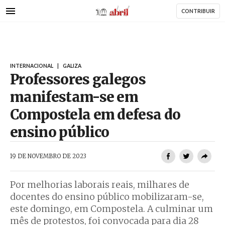
AbrilAbril
Passar
CONTRIBUIR
para
o
conteúdo
principal
INTERNACIONAL
|
GALIZA
Professores galegos
manifestam-se em
Compostela em defesa do
ensino público
AbrilAbril
19 DE NOVEMBRO DE 2023
Por melhorias laborais reais, milhares de
docentes do ensino público mobilizaram-se,
este domingo, em Compostela. A culminar um
mês de protestos, foi convocada para dia 28