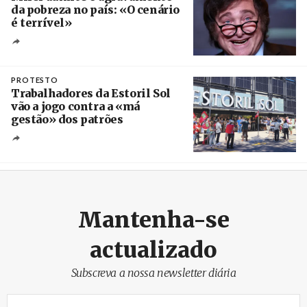
da pobreza no país: «O cenário
é terrível»
Crédito
PROTESTO
Trabalhadores da Estoril Sol
vão a jogo contra a «má
gestão» dos patrões
Créditos
/ SHS
Mantenha-se
actualizado
Subscreva a nossa newsletter diária