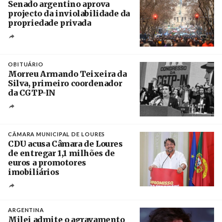
Senado argentino aprova
projecto da inviolabilidade da
propriedade privada
Créditos
Leandro Teysseire / Página 12
OBITUÁRIO
Morreu Armando Teixeira da
Silva, primeiro coordenador
da CGTP-IN
Créditos
/ CGTP-IN
CÂMARA MUNICIPAL DE LOURES
CDU acusa Câmara de Loures
de entregar 1,1 milhões de
euros a promotores
imobiliários
Créditos
Ricardo Leão
ARGENTINA
Milei admite o agravamento