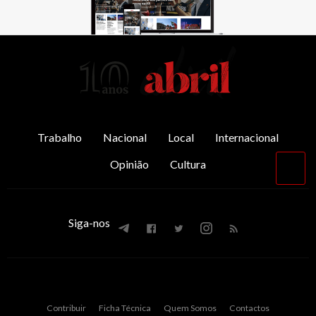
AbrilAbril
Trabalho
Nacional
Local
Internacional
Opinião
Cultura
Vol
par
o
top
Siga-nos
Contribuir
Ficha Técnica
Quem Somos
Contactos