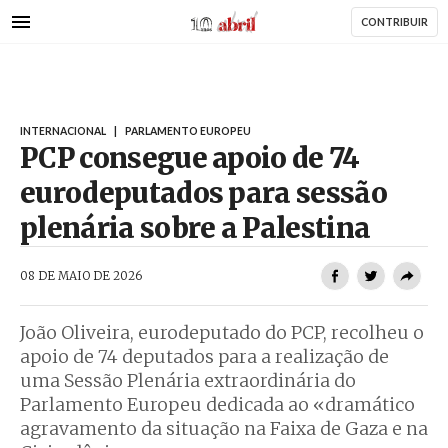
AbrilAbril
Passar
CONTRIBUIR
para
o
conteúdo
principal
INTERNACIONAL
|
PARLAMENTO EUROPEU
PCP consegue apoio de 74
eurodeputados para sessão
plenária sobre a Palestina
AbrilAbril
08 DE MAIO DE 2026
João Oliveira, eurodeputado do PCP, recolheu o
apoio de 74 deputados para a realização de
uma Sessão Plenária extraordinária do
Parlamento Europeu dedicada ao «dramático
agravamento da situação na Faixa de Gaza e na