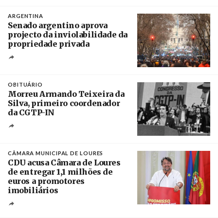
Crédito
ARGENTINA
Senado argentino aprova
projecto da inviolabilidade da
propriedade privada
Créditos
Leandro Teysseire / Página 12
OBITUÁRIO
Morreu Armando Teixeira da
Silva, primeiro coordenador
da CGTP-IN
Créditos
/ CGTP-IN
CÂMARA MUNICIPAL DE LOURES
CDU acusa Câmara de Loures
de entregar 1,1 milhões de
euros a promotores
imobiliários
Créditos
Ricardo Leão