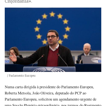
Cisjordânia».
Créditos
/ Parlamento Europeu
Numa carta dirigida à presidente do Parlamento Europeu,
Roberta Metsola, João Oliveira, deputado do PCP ao
Parlamento Europeu, solicitou um agendamento urgente de
uma Sessão Plenária extraordinária, nos termos do Regimento