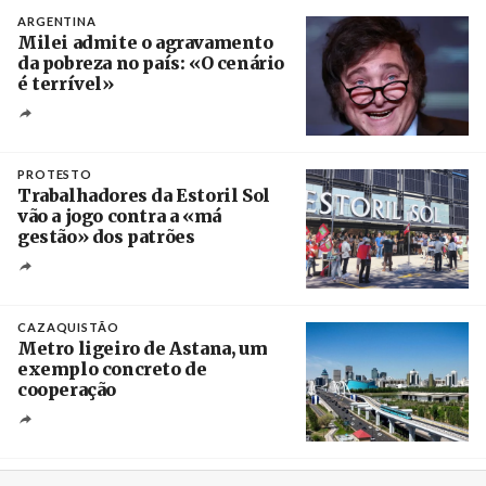
ARGENTINA
Milei admite o agravamento
da pobreza no país: «O cenário
é terrível»
Crédito
PROTESTO
Trabalhadores da Estoril Sol
vão a jogo contra a «má
gestão» dos patrões
Créditos
/ SHS
CAZAQUISTÃO
Metro ligeiro de Astana, um
exemplo concreto de
cooperação
Créditos
/ Xinhua