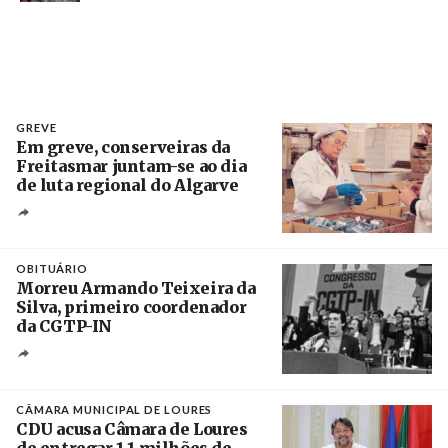
GREVE
Em greve, conserveiras da
Freitasmar juntam-se ao dia
de luta regional do Algarve
Crédito
OBITUÁRIO
Morreu Armando Teixeira da
Silva, primeiro coordenador
da CGTP-IN
Créditos
/ CGTP-IN
CÂMARA MUNICIPAL DE LOURES
CDU acusa Câmara de Loures