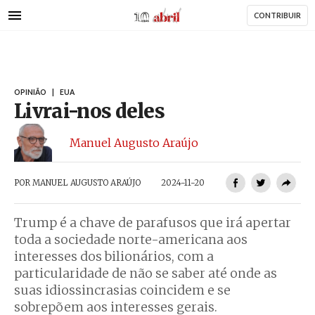
AbrilAbril
Passar
CONTRIBUIR
para
o
conteúdo
principal
OPINIÃO
|
EUA
Livrai-nos deles
Manuel Augusto Araújo
POR
MANUEL AUGUSTO ARAÚJO
2024-11-20
Trump é a chave de parafusos que irá apertar
toda a sociedade norte-americana aos
interesses dos bilionários, com a
particularidade de não se saber até onde as
suas idiossincrasias coincidem e se
sobrepõem aos interesses gerais.