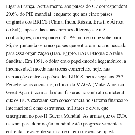
lugar a França. Actualmente, aos países do G7 correspondem
29,6% do PIB mundial, enquanto que aos cinco países
originais dos BRICS (China, Índia, Rússia, Brasil e África
do Sul), apesar das suas enormes diferenças e até
contradições, correspondem 32,7%, número que sobe para
36,7% juntando os cinco países que entraram no ano passado
para essa organização (Irão, Egipto, EAU, Etiópia e Arábia
Saudita). Em 1991, o dólar era o papel-moeda hegemónico, a
incontestável moeda nas trocas comerciais, hoje, nas
transacções entre os países dos BRICS, nem chega aos 25%.
Percebe-se as angústias, o furor do MAGA (Make America
Great Again), com as brutais fissuras no controlo unilateral
que os EUA exerciam sem concorrência no sistema financeiro
internacional e nas estruturas, militares e civis, que
emergiram no pós-II Guerra Mundial. As armas que os EUA
usavam para dominação mundial estão progressivamente a
enfrentar reveses de vária ordem, em irreversível queda.