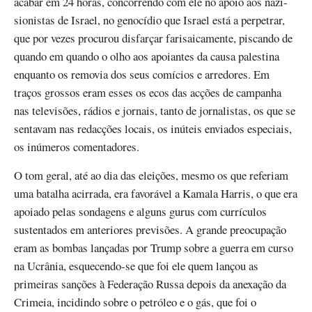
acabar em 24 horas, concorrendo com ele no apoio aos nazi-
sionistas de Israel, no genocídio que Israel está a perpetrar,
que por vezes procurou disfarçar farisaicamente, piscando de
quando em quando o olho aos apoiantes da causa palestina
enquanto os removia dos seus comícios e arredores. Em
traços grossos eram esses os ecos das acções de campanha
nas televisões, rádios e jornais, tanto de jornalistas, os que se
sentavam nas redacções locais, os inúteis enviados especiais,
os inúmeros comentadores.
O tom geral, até ao dia das eleições, mesmo os que referiam
uma batalha acirrada, era favorável a Kamala Harris, o que era
apoiado pelas sondagens e alguns gurus com currículos
sustentados em anteriores previsões. A grande preocupação
eram as bombas lançadas por Trump sobre a guerra em curso
na Ucrânia, esquecendo-se que foi ele quem lançou as
primeiras sanções à Federação Russa depois da anexação da
Crimeia, incidindo sobre o petróleo e o gás, que foi o