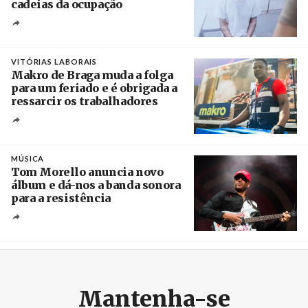
cadeias da ocupação
Créditos
/ European Public Health Association
VITÓRIAS LABORAIS
Makro de Braga muda a folga
para um feriado e é obrigada a
ressarcir os trabalhadores
Crédito
MÚSICA
Tom Morello anuncia novo
álbum e dá-nos a banda sonora
para a resistência
Crédito
Mantenha-se