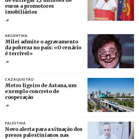
de entregar 1,1 milhões de
euros a promotores
imobiliários
Créditos
Ricardo Leão
ARGENTINA
Milei admite o agravamento
da pobreza no país: «O cenário
é terrível»
Crédito
CAZAQUISTÃO
Metro ligeiro de Astana, um
exemplo concreto de
cooperação
Créditos
/ Xinhua
PALESTINA
Novo alerta para a situação dos
presos palestinianos nas