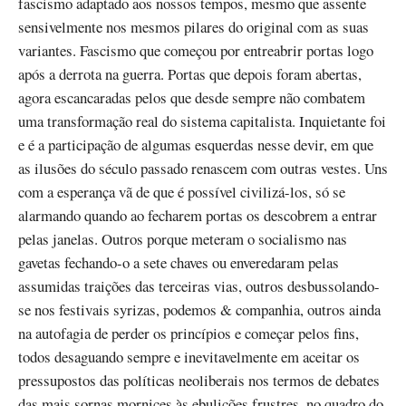
fascismo adaptado aos nossos tempos, mesmo que assente
sensivelmente nos mesmos pilares do original com as suas
variantes. Fascismo que começou por entreabrir portas logo
após a derrota na guerra. Portas que depois foram abertas,
agora escancaradas pelos que desde sempre não combatem
uma transformação real do sistema capitalista. Inquietante foi
e é a participação de algumas esquerdas nesse devir, em que
as ilusões do século passado renascem com outras vestes. Uns
com a esperança vã de que é possível civilizá-los, só se
alarmando quando ao fecharem portas os descobrem a entrar
pelas janelas. Outros porque meteram o socialismo nas
gavetas fechando-o a sete chaves ou enveredaram pelas
assumidas traições das terceiras vias, outros desbussolando-
se nos festivais syrizas, podemos & companhia, outros ainda
na autofagia de perder os princípios e começar pelos fins,
todos desaguando sempre e inevitavelmente em aceitar os
pressupostos das políticas neoliberais nos termos de debates
das mais sornas mornices às ebulições frustres, no quadro do