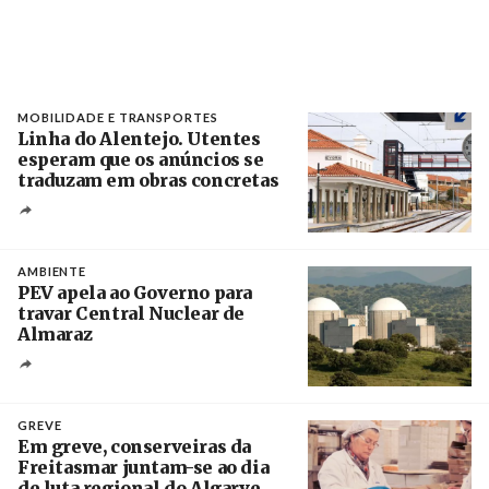
MOBILIDADE E TRANSPORTES
Linha do Alentejo. Utentes
esperam que os anúncios se
traduzam em obras concretas
Créditos
/ IP
AMBIENTE
PEV apela ao Governo para
travar Central Nuclear de
Almaraz
Crédito
GREVE
Em greve, conserveiras da
Freitasmar juntam-se ao dia
de luta regional do Algarve