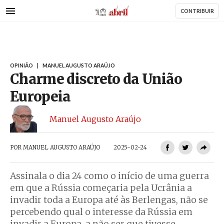
AbrilAbril
Passar
CONTRIBUIR
para
o
conteúdo
principal
OPINIÃO
|
MANUEL AUGUSTO ARAÚJO
Charme discreto da União
Europeia
Manuel Augusto Araújo
POR
MANUEL AUGUSTO ARAÚJO
2025-02-24
Assinala o dia 24 como o início de uma guerra
em que a Rússia começaria pela Ucrânia a
invadir toda a Europa até às Berlengas, não se
percebendo qual o interesse da Rússia em