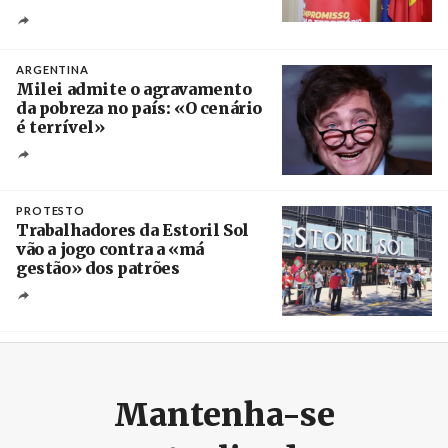
Créditos
Ricardo Leão
ARGENTINA
Milei admite o agravamento
da pobreza no país: «O cenário
é terrível»
Crédito
PROTESTO
Trabalhadores da Estoril Sol
vão a jogo contra a «má
gestão» dos patrões
Créditos
/ SHS
Mantenha-se