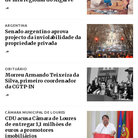
Crédito
ARGENTINA
Senado argentino aprova
projecto da inviolabilidade da
propriedade privada
Créditos
Leandro Teysseire / Página 12
OBITUÁRIO
Morreu Armando Teixeira da
Silva, primeiro coordenador
da CGTP-IN
Créditos
/ CGTP-IN
CÂMARA MUNICIPAL DE LOURES
CDU acusa Câmara de Loures
de entregar 1,1 milhões de
euros a promotores
imobiliários