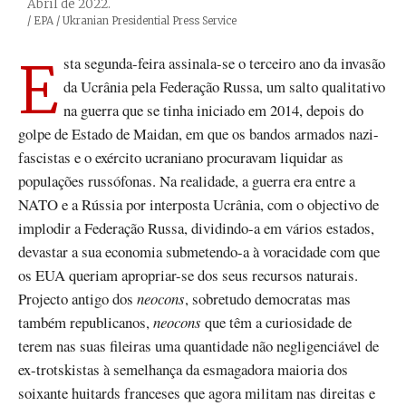
Abril de 2022.
Créditos
/ EPA / Ukranian Presidential Press Service
Esta segunda-feira assinala-se o terceiro ano da invasão
da Ucrânia pela Federação Russa, um salto qualitativo
na guerra que se tinha iniciado em 2014, depois do
golpe de Estado de Maidan, em que os bandos armados nazi-
fascistas e o exército ucraniano procuravam liquidar as
populações russófonas. Na realidade, a guerra era entre a
NATO e a Rússia por interposta Ucrânia, com o objectivo de
implodir a Federação Russa, dividindo-a em vários estados,
devastar a sua economia submetendo-a à voracidade com que
os EUA queriam apropriar-se dos seus recursos naturais.
Projecto antigo dos
neocons
, sobretudo democratas mas
também republicanos,
neocons
que têm a curiosidade de
terem nas suas fileiras uma quantidade não negligenciável de
ex-trotskistas à semelhança da esmagadora maioria dos
soixante huitards franceses que agora militam nas direitas e