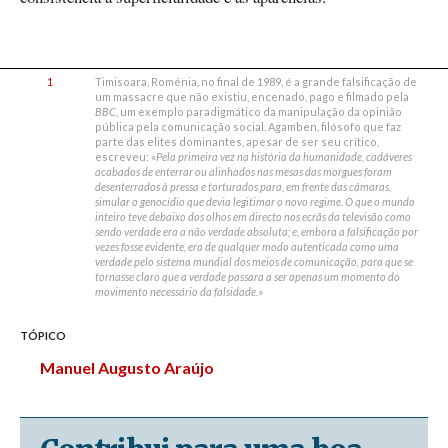
1
Timisoara, Roménia, no final de 1989, é a grande falsificação de
um massacre que não existiu, encenado, pago e filmado pela
BBC
, um exemplo paradigmático da manipulação da opinião
pública pela comunicação social. Agamben, filósofo que faz
parte das elites dominantes, apesar de ser seu crítico,
escreveu: «
Pela primeira vez na história da humanidade, cadáveres
acabados de enterrar ou alinhados nas mesas das morgues foram
desenterrados à pressa e torturados para, em frente das câmaras,
simular o genocídio que devia legitimar o novo regime. O que o mundo
inteiro teve debaixo dos olhos em directo nos ecrãs da televisão como
sendo verdade era a não verdade absoluta; e, embora a falsificação por
vezes fosse evidente, era de qualquer modo autenticada como uma
verdade pelo sistema mundial dos meios de comunicação, para que se
tornasse claro que a verdade passara a ser apenas um momento do
movimento necessário da falsidade.
»
TÓPICO
Manuel Augusto Araújo