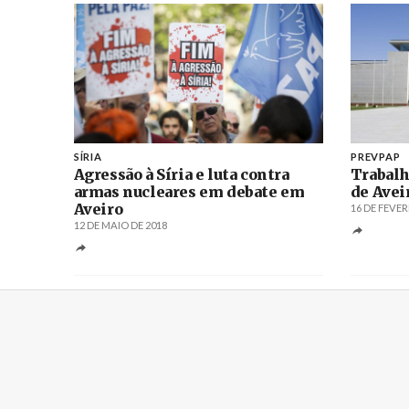
SÍRIA
PREVPAP
Agressão à Síria e luta contra
Trabalh
armas nucleares em debate em
de Avei
Aveiro
16 DE FEVER
12 DE MAIO DE 2018