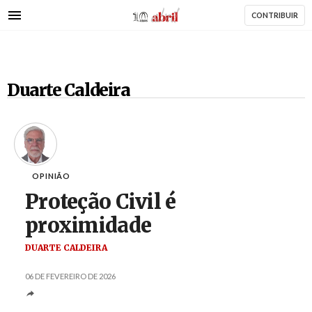
AbrilAbril
Passar
CONTRIBUIR
para
o
conteúdo
principal
Duarte Caldeira
OPINIÃO
Proteção Civil é
proximidade
DUARTE CALDEIRA
06 DE FEVEREIRO DE 2026