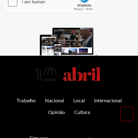
AbrilAbril
Trabalho
Nacional
Local
Internacional
Opinião
Cultura
Vol
par
o
top
Siga-nos