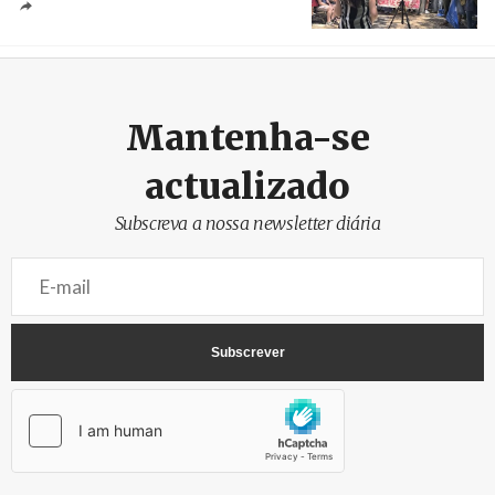
Créditos
/ União dos Sindicatos do Algarve
Mantenha-se
actualizado
Subscreva a nossa newsletter diária