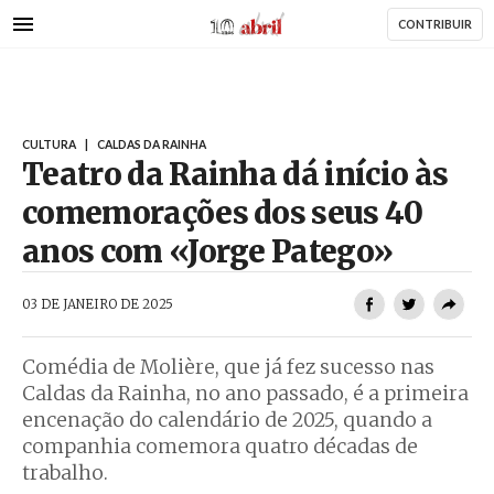
AbrilAbril
Passar
CONTRIBUIR
para
o
conteúdo
principal
CULTURA
|
CALDAS DA RAINHA
Teatro da Rainha dá início às
comemorações dos seus 40
anos com «Jorge Patego»
AbrilAbril
03 DE JANEIRO DE 2025
Comédia de Molière, que já fez sucesso nas
Caldas da Rainha, no ano passado, é a primeira
encenação do calendário de 2025, quando a
companhia comemora quatro décadas de
trabalho.