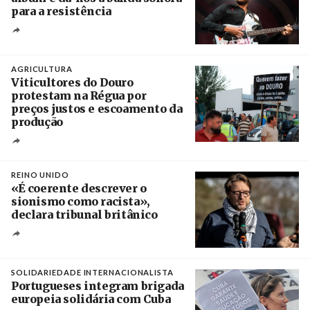
para a resistência
Crédito
AGRICULTURA
Viticultores do Douro
protestam na Régua por
preços justos e escoamento da
produção
Créditos
Pedro Sarmento Costa / Agência Lusa
REINO UNIDO
«É coerente descrever o
sionismo como racista»,
declara tribunal britânico
Créditos
Rob Browne / The Cradle
SOLIDARIEDADE INTERNACIONALISTA
Portugueses integram brigada
europeia solidária com Cuba