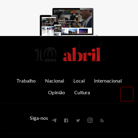
AbrilAbril
Trabalho
Nacional
Local
Internacional
Opinião
Cultura
Vol
par
o
top
Siga-nos