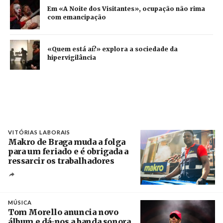
Em «A Noite dos Visitantes», ocupação não rima
com emancipação
«Quem está aí?» explora a sociedade da
hipervigilância
VITÓRIAS LABORAIS
Makro de Braga muda a folga
para um feriado e é obrigada a
ressarcir os trabalhadores
Crédito
MÚSICA
Tom Morello anuncia novo
álbum e dá-nos a banda sonora