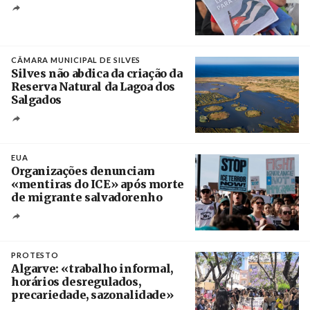
Créditos
Manuel de Almeida / Agência Lusa
CÂMARA MUNICIPAL DE SILVES
Silves não abdica da criação da
Reserva Natural da Lagoa dos
Salgados
Créditos
/ Câmara Municipal de Silves
EUA
Organizações denunciam
«mentiras do ICE» após morte
de migrante salvadorenho
Créditos
/ TeleSur
PROTESTO
Algarve: «trabalho informal,
horários desregulados,
precariedade, sazonalidade»