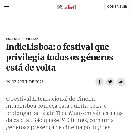
AbrilAbril
Passar
CONTRIBUIR
para
o
conteúdo
principal
CULTURA
|
CINEMA
IndieLisboa: o festival que
privilegia todos os géneros
está de volta
AbrilAbril
29 DE ABRIL DE 2025
O Festival Internacional de Cinema
IndieLisboa começa esta quinta-feira e
prolongar-se-á até 11 de Maio em várias salas
da capital. São quase 240 filmes, com uma
generosa presença de cinema português.