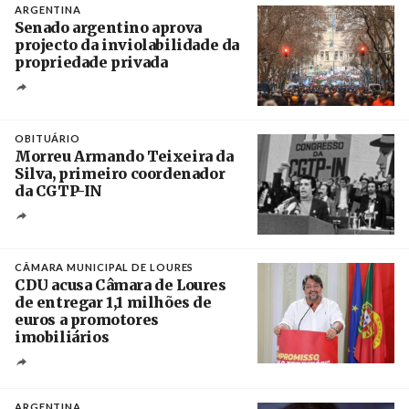
ARGENTINA
Senado argentino aprova
projecto da inviolabilidade da
propriedade privada
Créditos
Leandro Teysseire / Página 12
OBITUÁRIO
Morreu Armando Teixeira da
Silva, primeiro coordenador
da CGTP-IN
Créditos
/ CGTP-IN
CÂMARA MUNICIPAL DE LOURES
CDU acusa Câmara de Loures
de entregar 1,1 milhões de
euros a promotores
imobiliários
Créditos
Ricardo Leão
ARGENTINA