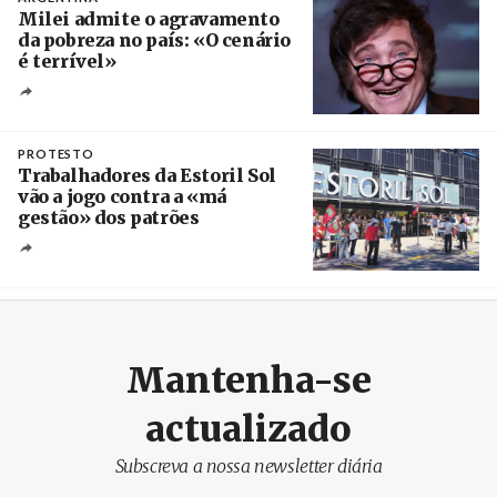
Milei admite o agravamento
da pobreza no país: «O cenário
é terrível»
Crédito
PROTESTO
Trabalhadores da Estoril Sol
vão a jogo contra a «má
gestão» dos patrões
Créditos
/ SHS
Mantenha-se
actualizado
Subscreva a nossa newsletter diária