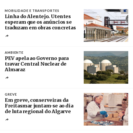
MOBILIDADE E TRANSPORTES
Linha do Alentejo. Utentes
esperam que os anúncios se
traduzam em obras concretas
Créditos
/ IP
AMBIENTE
PEV apela ao Governo para
travar Central Nuclear de
Almaraz
Crédito
GREVE
Em greve, conserveiras da
Freitasmar juntam-se ao dia
de luta regional do Algarve
Crédito