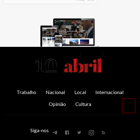
AbrilAbril
Trabalho
Nacional
Local
Internacional
Opinião
Cultura
Vol
par
o
top
Siga-nos