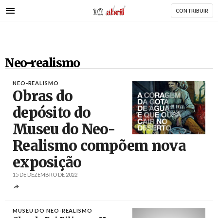
AbrilAbril
Passar
CONTRIBUIR
para
o
conteúdo
principal
Neo-realismo
NEO-REALISMO
Obras do
depósito do
Museu do Neo-
Créditos
/ museudoneorealismo.pt
Realismo compõem nova
exposição
15 DE DEZEMBRO DE 2022
MUSEU DO NEO-REALISMO