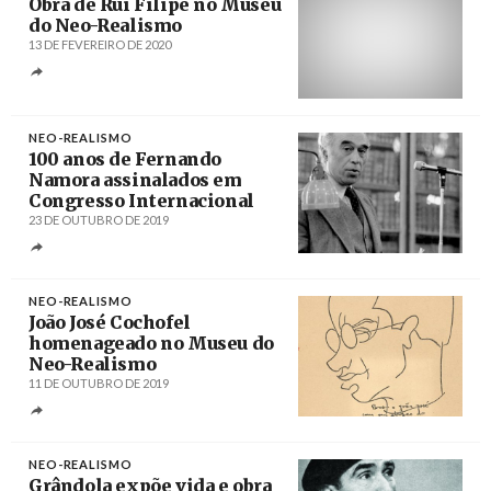
Obra de Rui Filipe no Museu
do Neo-Realismo
13 DE FEVEREIRO DE 2020
Créditos
/ facebook.com/Pintor-Rui-Filipe
NEO-REALISMO
100 anos de Fernando
Namora assinalados em
Congresso Internacional
23 DE OUTUBRO DE 2019
Créditos
Manuel Moura / Agência LUSA
NEO-REALISMO
João José Cochofel
homenageado no Museu do
Neo-Realismo
11 DE OUTUBRO DE 2019
Créditos
/ Viral Agenda
NEO-REALISMO
Grândola expõe vida e obra