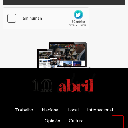
AbrilAbril
Trabalho
Nacional
Local
Internacional
Opinião
Cultura
Vol
par