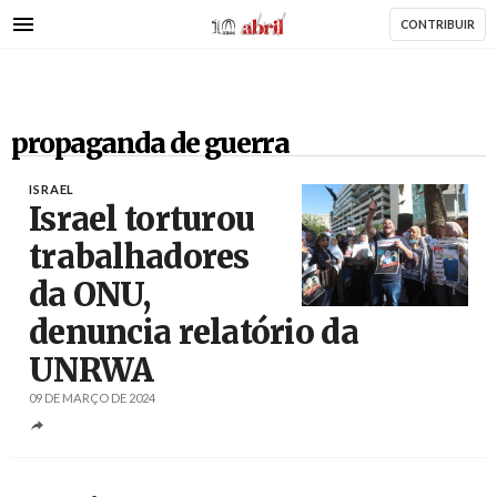
AbrilAbril
Passar
CONTRIBUIR
para
o
conteúdo
principal
propaganda de guerra
ISRAEL
Israel torturou
trabalhadores
da ONU,
Créditos
Alaa Badarneh / EPA
denuncia relatório da
UNRWA
09 DE MARÇO DE 2024