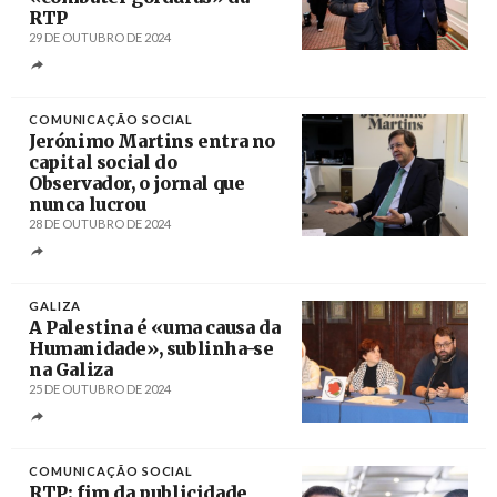
RTP
29 DE OUTUBRO DE 2024
Créditos
António Pedro Santos / Lusa
COMUNICAÇÃO SOCIAL
Jerónimo Martins entra no
capital social do
Observador, o jornal que
nunca lucrou
28 DE OUTUBRO DE 2024
Créditos
Manuel de Almeida / Lusa
GALIZA
A Palestina é «uma causa da
Humanidade», sublinha-se
na Galiza
25 DE OUTUBRO DE 2024
Créditos
/ CIG
COMUNICAÇÃO SOCIAL
RTP: fim da publicidade