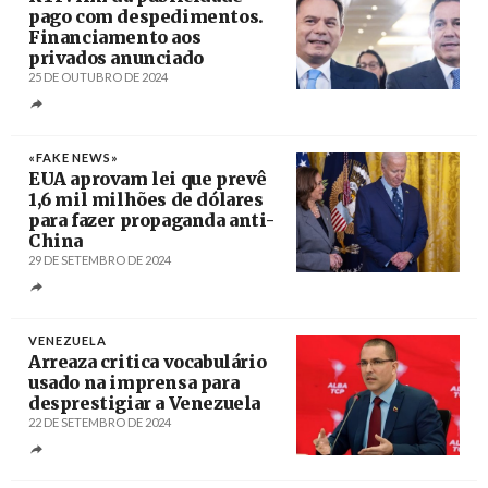
pago com despedimentos.
Financiamento aos
privados anunciado
25 DE OUTUBRO DE 2024
Créditos
«FAKE NEWS»
EUA aprovam lei que prevê
1,6 mil milhões de dólares
para fazer propaganda anti-
China
29 DE SETEMBRO DE 2024
Créditos
Shawn Thew / EPA
VENEZUELA
Arreaza critica vocabulário
usado na imprensa para
desprestigiar a Venezuela
22 DE SETEMBRO DE 2024
Créditos
/ albatcp.org