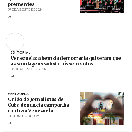
prementes
07 DE AGOSTO DE 2024
Créditos
/ PL
EDITORIAL
Venezuela: a bem da democracia quiseram que
as sondagens substituíssem votos
06 DE AGOSTO DE 2024
VENEZUELA
União de Jornalistas de
Cuba denuncia campanha
contra a Venezuela
31 DE JULHO DE 2024
Créditos
/ Prensa Presidencial