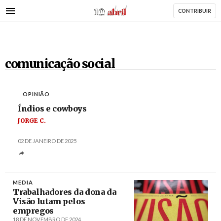
AbrilAbril
Passar
CONTRIBUIR
para
o
conteúdo
principal
comunicação social
OPINIÃO
Índios e cowboys
JORGE C.
02 DE JANEIRO DE 2025
MEDIA
Trabalhadores da dona da
Visão lutam pelos
empregos
18 DE NOVEMBRO DE 2024