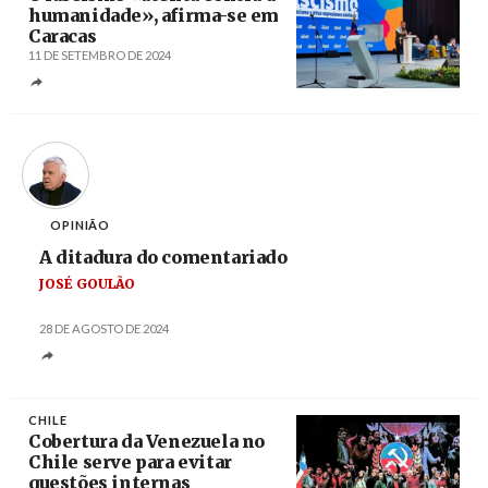
humanidade», afirma-se em
Caracas
11 DE SETEMBRO DE 2024
Créditos
/ VTV
OPINIÃO
A ditadura do comentariado
JOSÉ GOULÃO
28 DE AGOSTO DE 2024
CHILE
Cobertura da Venezuela no
Chile serve para evitar
questões internas