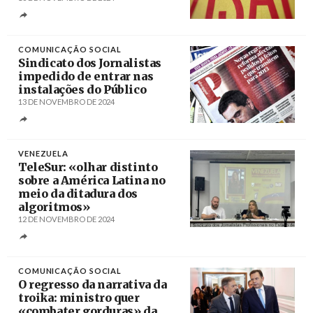
Créditos
/ Visão
COMUNICAÇÃO SOCIAL
Sindicato dos Jornalistas
impedido de entrar nas
instalações do Público
13 DE NOVEMBRO DE 2024
Créditos
Inácio Rosa / Lusa
VENEZUELA
TeleSur: «olhar distinto
sobre a América Latina no
meio da ditadura dos
algoritmos»
12 DE NOVEMBRO DE 2024
Créditos
Monyse Ravena / Brasil de Fato
COMUNICAÇÃO SOCIAL
O regresso da narrativa da
troika: ministro quer
«combater gorduras» da