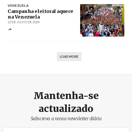
VENEZUELA
Campanha eleitoral aquece
na Venezuela
23 DE JULHO DE 2024
Créditos
/ @PresidencialVen
LOAD MORE
Mantenha-se
actualizado
Subscreva a nossa newsletter diária