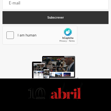
AbrilAbril