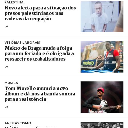
PALESTINA
Novo alerta para a situação dos
presos palestinianos nas
cadeias da ocupação
Créditos
/ European Public Health Association
VITÓRIAS LABORAIS
Makro de Braga muda a folga
para um feriado e é obrigada a
ressarcir os trabalhadores
Crédito
MÚSICA
Tom Morello anuncia novo
álbum e dá-nos a banda sonora
para a resistência
Crédito
ANTIFASCISMO