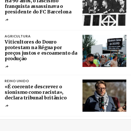
Há 90 anos, o fascismo
franquista assassinava o
presidente do FC Barcelona
Crédito
AGRICULTURA
Viticultores do Douro
protestam na Régua por
preços justos e escoamento da
produção
Créditos
Pedro Sarmento Costa / Agência Lusa
REINO UNIDO
«É coerente descrever o
sionismo como racista»,
declara tribunal britânico
Créditos
Rob Browne / The Cradle