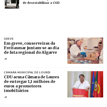
de desestabilizar a CGD
GREVE
Em greve, conserveiras da
Freitasmar juntam-se ao dia
de luta regional do Algarve
Crédito
CÂMARA MUNICIPAL DE LOURES
CDU acusa Câmara de Loures
de entregar 1,1 milhões de
euros a promotores
imobiliários
Créditos
Ricardo Leão