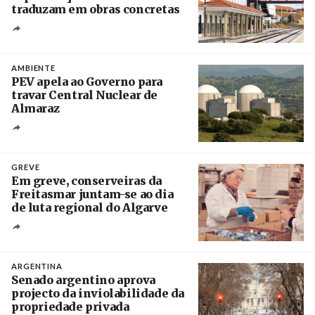
traduzam em obras concretas
Créditos
/ IP
AMBIENTE
PEV apela ao Governo para
travar Central Nuclear de
Almaraz
Crédito
GREVE
Em greve, conserveiras da
Freitasmar juntam-se ao dia
de luta regional do Algarve
Crédito
ARGENTINA
Senado argentino aprova
projecto da inviolabilidade da
propriedade privada