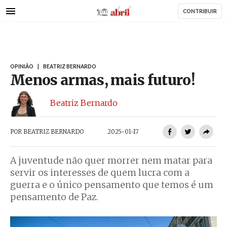
AbrilAbril
Passar
CONTRIBUIR
para
o
conteúdo
principal
OPINIÃO
|
BEATRIZ BERNARDO
Menos armas, mais futuro!
Beatriz Bernardo
POR
BEATRIZ BERNARDO
2025-01-17
A juventude não quer morrer nem matar para
servir os interesses de quem lucra com a
guerra e o único pensamento que temos é um
pensamento de Paz.