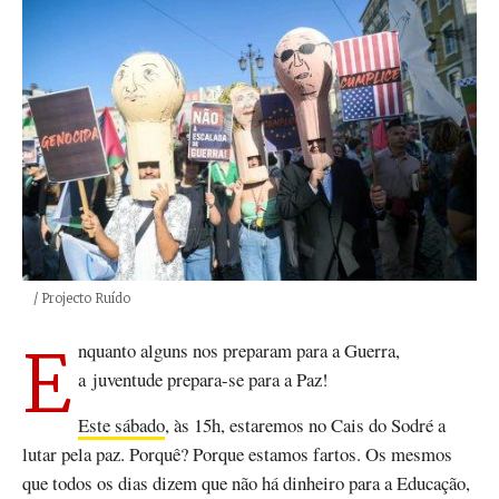
Créditos
/ Projecto Ruído
Enquanto alguns nos preparam para a Guerra,
a juventude prepara-se para a Paz!
Este sábado
, às 15h, estaremos no Cais do Sodré a
lutar pela paz. Porquê? Porque estamos fartos. Os mesmos
que todos os dias dizem que não há dinheiro para a Educação,