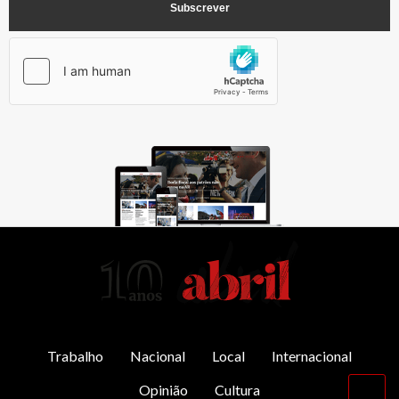
AbrilAbril
Trabalho
Nacional
Local
Internacional
Opinião
Cultura
Vol