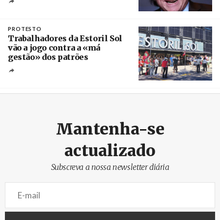
Crédito
PROTESTO
Trabalhadores da Estoril Sol
vão a jogo contra a «má
gestão» dos patrões
Créditos
/ SHS
Mantenha-se
actualizado
Subscreva a nossa newsletter diária