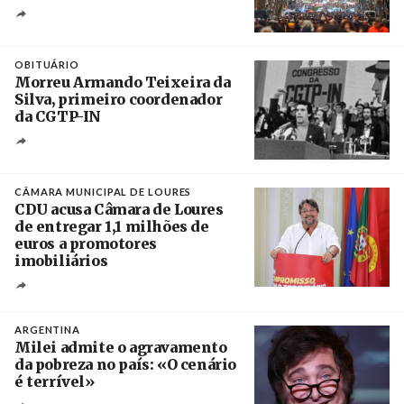
Créditos
Leandro Teysseire / Página 12
OBITUÁRIO
Morreu Armando Teixeira da
Silva, primeiro coordenador
da CGTP-IN
Créditos
/ CGTP-IN
CÂMARA MUNICIPAL DE LOURES
CDU acusa Câmara de Loures
de entregar 1,1 milhões de
euros a promotores
imobiliários
Créditos
Ricardo Leão
ARGENTINA
Milei admite o agravamento
da pobreza no país: «O cenário
é terrível»