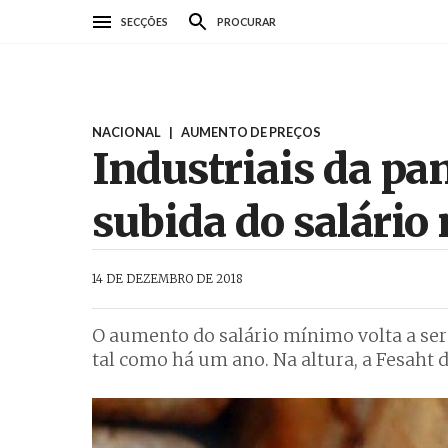
Passar
SECÇÕES
PROCURAR
para
o
conteúdo
principal
NACIONAL
|
AUMENTO DE PREÇOS
Industriais da pa
subida do salári
AbrilAbril
14 DE DEZEMBRO DE 2018
O aumento do salário mínimo volta a ser 
tal como há um ano. Na altura, a Fesaht