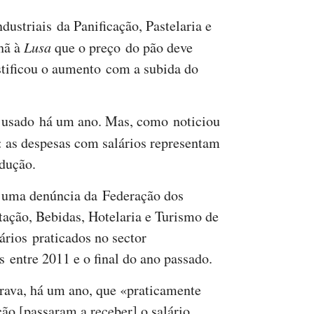
ustriais da Panificação, Pastelaria e
hã à
Lusa
que o preço do pão deve
ustificou o aumento com a subida do
i usado há um ano. Mas, como noticiou
o: as despesas com salários representam
dução.
o uma denúncia da Federação dos
tação, Bebidas, Hotelaria e Turismo de
ários praticados no sector
 entre 2011 e o final do ano passado.
ava, há um ano, que «praticamente
ção [passaram a receber] o salário