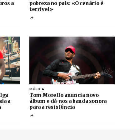
uros a
pobreza no país: «O cenário é
terrível»
MÚSICA
lga
Tom Morello anuncia novo
ada a
álbum e dá-nos a banda sonora
s
para a resistência