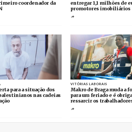
primeiro coordenador da
entregar 1,1 milhões de e
N
promotores imobiliários
A
VITÓRIAS LABORAIS
erta para a situação dos
Makro de Braga muda a fo
palestinianos nas cadeias
para um feriado e é obrig
ação
ressarcir os trabalhadore