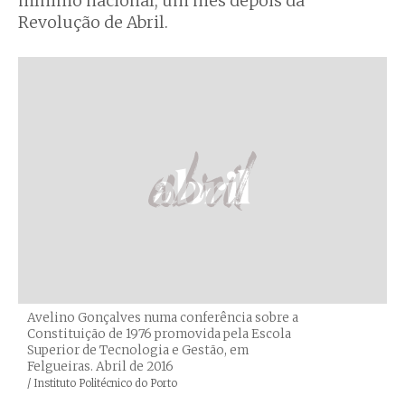
mínimo nacional, um mês depois da
Revolução de Abril.
Avelino Gonçalves numa conferência sobre a
Constituição de 1976 promovida pela Escola
Superior de Tecnologia e Gestão, em
Felgueiras. Abril de 2016
Créditos
/ Instituto Politécnico do Porto