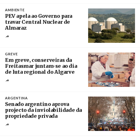
Créditos
/ IP
AMBIENTE
PEV apela ao Governo para
travar Central Nuclear de
Almaraz
Crédito
GREVE
Em greve, conserveiras da
Freitasmar juntam-se ao dia
de luta regional do Algarve
Crédito
ARGENTINA
Senado argentino aprova
projecto da inviolabilidade da
propriedade privada
Créditos
Leandro Teysseire / Página 12