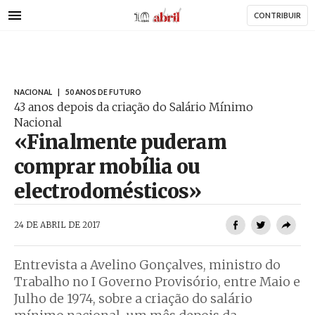
AbrilAbril
Passar
CONTRIBUIR
para
o
conteúdo
principal
NACIONAL
|
50 ANOS DE FUTURO
43 anos depois da criação do Salário Mínimo
Nacional
«Finalmente puderam
comprar mobília ou
electrodomésticos»
AbrilAbril
24 DE ABRIL DE 2017
Entrevista a Avelino Gonçalves, ministro do
Trabalho no I Governo Provisório, entre Maio e
Julho de 1974, sobre a criação do salário