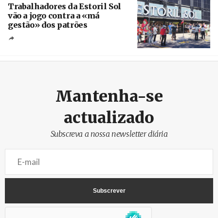
Trabalhadores da Estoril Sol
vão a jogo contra a «má
gestão» dos patrões
Créditos
/ SHS
Mantenha-se
actualizado
Subscreva a nossa newsletter diária