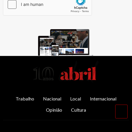
AbrilAbril
Trabalho
Nacional
Local
Internacional
Opinião
Cultura
Vol
par
o
top