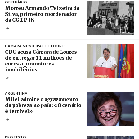
OBITUÁRIO
Morreu Armando Teixeira da
Silva, primeiro coordenador
da CGTP-IN
Créditos
/ CGTP-IN
CÂMARA MUNICIPAL DE LOURES
CDU acusa Câmara de Loures
de entregar 1,1 milhões de
euros a promotores
imobiliários
Créditos
Ricardo Leão
ARGENTINA
Milei admite o agravamento
da pobreza no país: «O cenário
é terrível»
Crédito
PROTESTO