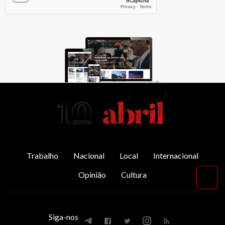
AbrilAbril
Trabalho
Nacional
Local
Internacional
Opinião
Cultura
Vol
par
o
top
Siga-nos