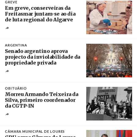
GREVE
Em greve, conserveiras da
Freitasmar juntam-se ao dia
de luta regional do Algarve
Crédito
ARGENTINA
Senado argentino aprova
projecto da inviolabilidade da
propriedade privada
Créditos
Leandro Teysseire / Página 12
OBITUÁRIO
Morreu Armando Teixeira da
Silva, primeiro coordenador
da CGTP-IN
Créditos
/ CGTP-IN
CÂMARA MUNICIPAL DE LOURES