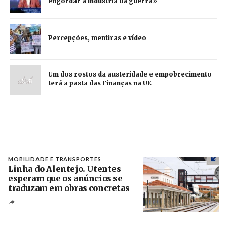
engordar a indústria da guerra»
Percepções, mentiras e vídeo
Um dos rostos da austeridade e empobrecimento
terá a pasta das Finanças na UE
MOBILIDADE E TRANSPORTES
Linha do Alentejo. Utentes
esperam que os anúncios se
traduzam em obras concretas
Créditos
/ IP