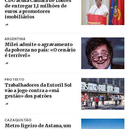
CDU acusa Câmara de Loures
de entregar 1,1 milhões de
euros a promotores
imobiliários
Créditos
Ricardo Leão
ARGENTINA
Milei admite o agravamento
da pobreza no país: «O cenário
é terrível»
Crédito
PROTESTO
Trabalhadores da Estoril Sol
vão a jogo contra a «má
gestão» dos patrões
Créditos
/ SHS
CAZAQUISTÃO
Metro ligeiro de Astana, um