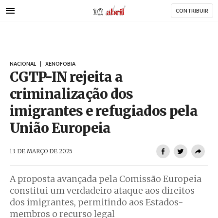
AbrilAbril
Passar
CONTRIBUIR
para
o
conteúdo
principal
NACIONAL
|
XENOFOBIA
CGTP-IN rejeita a
criminalização dos
imigrantes e refugiados pela
União Europeia
AbrilAbril
13 DE MARÇO DE 2025
A proposta avançada pela Comissão Europeia
constitui um verdadeiro ataque aos direitos
dos imigrantes, permitindo aos Estados-
membros o recurso legal